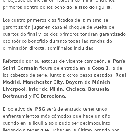
el objetivo de incitar el interés a terminar entre los
primeros dentro de los ocho de la fase de liguilla.
Los cuatro primeros clasificados de la misma se
garantizarán jugar en casa el choque de vuelta de
cuartos de final y los dos primeros tendrán garantizado
ese teórico beneficio durante todas las rondas de
eliminación directa, semifinales incluidas.
Reforzado por su estatus de vigente campeón, el
París
Saint-Germain
figura de entrada en la
Copa 1
, la de
los cabezas de serie, junto a otros pesos pesados:
Real
Madrid
,
Manchester City
,
Bayern de Múnich
,
Liverpool
,
Inter de Milán
,
Chelsea
,
Borussia
Dortmund
y
FC Barcelona
.
El objetivo del
PSG
será de entrada tener unos
enfrentamientos más cómodos que hace un año,
cuando en la liguilla solo pudo ser decimoquinto,
llegando a tener que luchar en la última jornada por