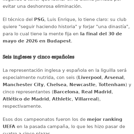
evitar una deshonrosa eliminación.
El técnico del
PSG
, Luis Enrique, lo tiene claro: su club
quiere "seguir haciendo historia" y forjar "una dinastía",
para lo cual tiene la mente fija en
la final del 30 de
mayo de 2026 en Budapest
.
Seis ingleses y cinco españoles
La representación inglesa y española en la liguilla será
especialmente nutrida, con seis (
Liverpool
,
Arsenal
,
Manchester City
,
Chelsea
,
Newcastle
,
Tottenham
) y
cinco representantes (
Barcelona
,
Real Madrid
,
Atlético de Madrid
,
Athletic
,
Villarreal
),
respectivamente.
Esos dos campeonatos fueron los de
mejor ranking
UEFA
en la pasada campaña, lo que les hizo pasar de
cuatro a cinco plazas.