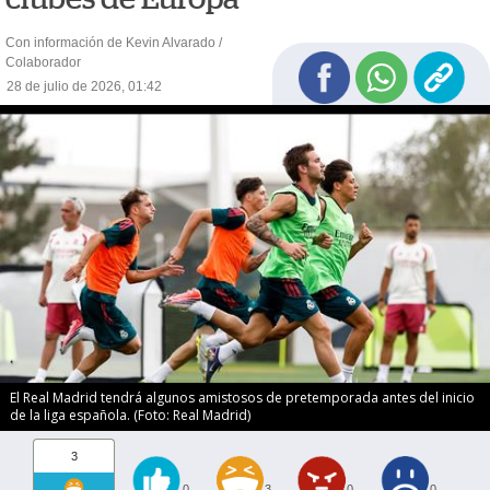
Con información de Kevin Alvarado /
Colaborador
28 de julio de 2026, 01:42
El Real Madrid tendrá algunos amistosos de pretemporada antes del inicio
de la liga española. (Foto: Real Madrid)
3
0
3
0
0