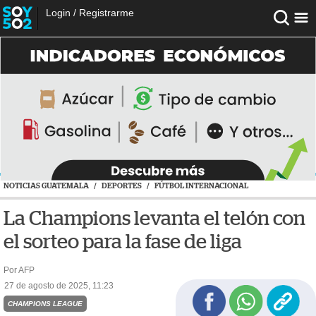
Login
/
Registrarme
NOTICIAS GUATEMALA
/
DEPORTES
/
FÚTBOL INTERNACIONAL
La Champions levanta el telón con
el sorteo para la fase de liga
Por AFP
27 de agosto de 2025, 11:23
CHAMPIONS LEAGUE