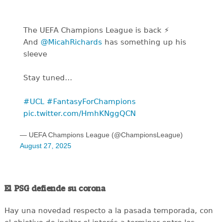
The UEFA Champions League is back ⚡
And
@MicahRichards
has something up his
sleeve
Stay tuned...
#UCL
#FantasyForChampions
pic.twitter.com/HmhKNggQCN
— UEFA Champions League (@ChampionsLeague)
August 27, 2025
El PSG defiende su corona
Hay una novedad respecto a la pasada temporada, con