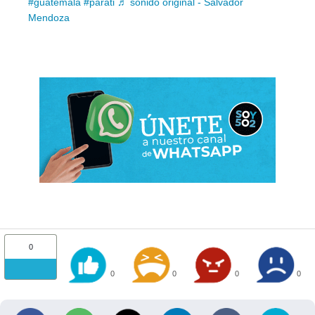
#guatemala
#parati
♬ sonido original - Salvador
Mendoza
0
0
0
0
0