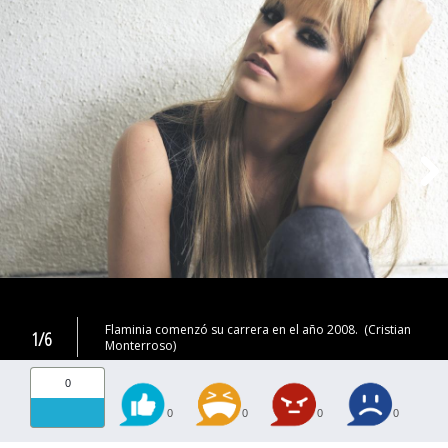
Flaminia comenzó su carrera en el año 2008. (Cristian
1/6
Monterroso)
0
0
0
0
0