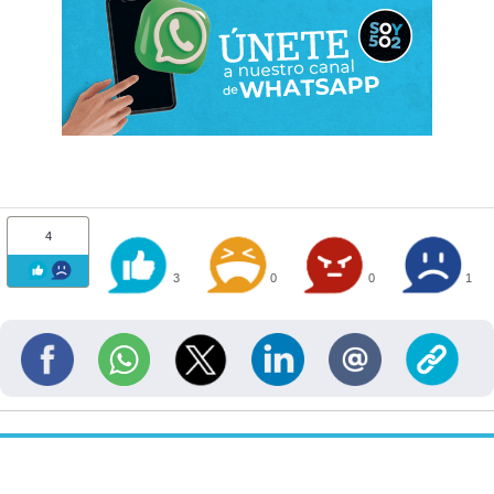
4
3
0
0
1