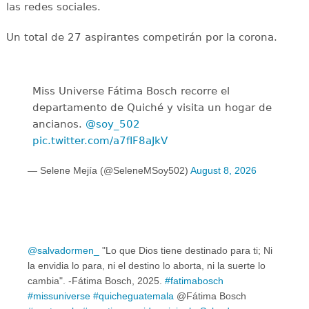
las redes sociales.
Un total de 27 aspirantes competirán por la corona.
Miss Universe Fátima Bosch recorre el
departamento de Quiché y visita un hogar de
ancianos.
@soy_502
pic.twitter.com/a7fIF8aJkV
— Selene Mejía (@SeleneMSoy502)
August 8, 2026
@salvadormen_
"Lo que Dios tiene destinado para ti; Ni
la envidia lo para, ni el destino lo aborta, ni la suerte lo
cambia". -Fátima Bosch, 2025.
#fatimabosch
#missuniverse
#quicheguatemala
@Fátima Bosch