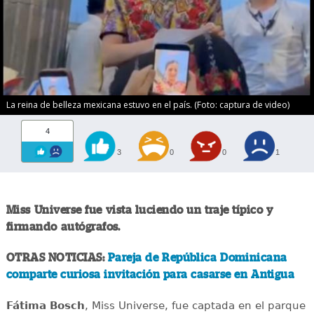
La reina de belleza mexicana estuvo en el país. (Foto: captura de video)
4
3
0
0
1
Miss Universe fue vista luciendo un traje típico y
firmando autógrafos.
OTRAS NOTICIAS:
Pareja de República Dominicana
comparte curiosa invitación para casarse en Antigua
Fátima Bosch
, Miss Universe, fue captada en el parque