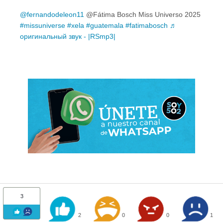
@fernandodeleon11
@Fátima Bosch Miss Universo 2025
#missuniverse
#xela
#guatemala
#fatimabosch
♬
оригинальный звук - |RSmp3|
3
2
0
0
1