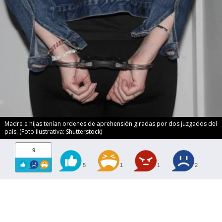
Madre e hijas tenían ordenes de aprehensión giradas por dos juzgados del
país. (Foto ilustrativa: Shutterstock)
9
5
1
1
2