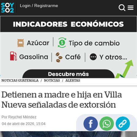
Login
/
Registrarme
NOTICIAS GUATEMALA
/
NOTICIAS
/
ALERTAS
Detienen a madre e hija en Villa
Nueva señaladas de extorsión
Por Reychel Méndez
04 de abril de 2026, 15:04