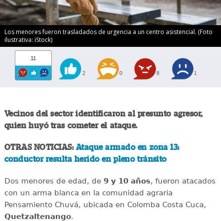
Los menores fueron trasladados de urgencia a un centro asistencial. (Foto
ilustrativa: iStock)
11
2
0
8
1
Vecinos del sector identificaron al presunto agresor,
quien huyó tras cometer el ataque.
OTRAS NOTICIAS:
Ataque armado en zona 13:
conductor resulta herido en pleno tránsito
Dos menores de edad, de
9 y 10 años
, fueron atacados
con un arma blanca en la comunidad agraria
Pensamiento Chuvá, ubicada en Colomba Costa Cuca,
Quetzaltenango
.