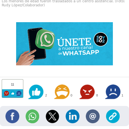
Los menores de edad fueron trasladados a un centro asistencial. (Foto:
Rudy López/Colaborador)
11
2
0
8
1