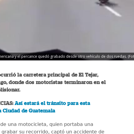
mericana y el percance quedó grabado desde otro vehículo de dos ruedas. (Fot
currió la carretera principal de El Tejar,
go, donde dos motoristas terminaron en el
lisionar.
CIAS:
Así estará el tránsito para esta
a Ciudad de Guatemala
 de una motocicleta, quien portaba una
grabar su recorrido, captó un accidente de