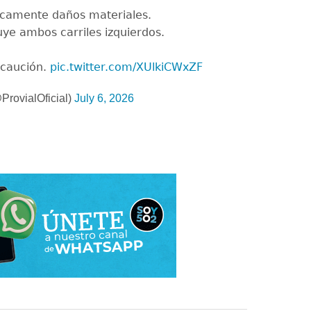
icamente daños materiales.
uye ambos carriles izquierdos.
caución.
pic.twitter.com/XUlkiCWxZF
rovialOficial)
July 6, 2026