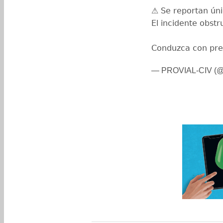
⚠️ Se reportan ún
El incidente obstr
Conduzca con pre
— PROVIAL-CIV (@P