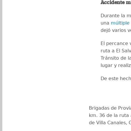
Accidente m
Durante la m
una
múltiple
dejó varios v
El percance v
ruta a El Sa
Tránsito de l
lugar y reali
De este hech
Brigadas de Provia
km. 36 de la ruta 
de Villa Canales,