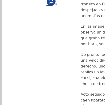
tránsito en 
5
despejada y 
anomalías en
En las imágen
observa un tr
que graba re
por hora, se
De pronto, p
una velocidad
derecho, uno
realiza un l
carril, cuand
choca de fre
Acto seguido
caen aparato