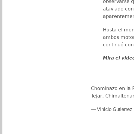
observarse q
ataviado con
aparentemen
Hasta el mom
ambos motori
continuó con
Mira el vide
Chominazo en la R
Tejar, Chimalten
— Vinicio Gutierrez 