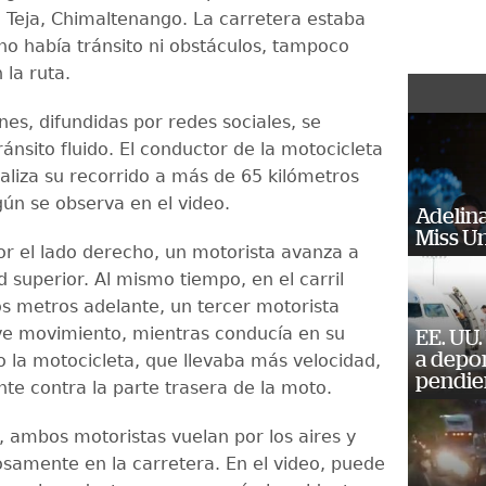
El Teja, Chimaltenango. La carretera estaba
no había tránsito ni obstáculos, tampoco
 la ruta.
es, difundidas por redes sociales, se
ánsito fluido. El conductor de la motocicleta
aliza su recorrido a más de 65 kilómetros
gún se observa en el video.
Adelina
Miss U
or el lado derecho, un motorista avanza a
 superior. Al mismo tiempo, en el carril
s metros adelante, un tercer motorista
eve movimiento, mientras conducía en su
EE. UU.
a depo
o la motocicleta, que llevaba más velocidad,
pendie
nte contra la parte trasera de la moto.
, ambos motoristas vuelan por los aires y
samente en la carretera. En el video, puede