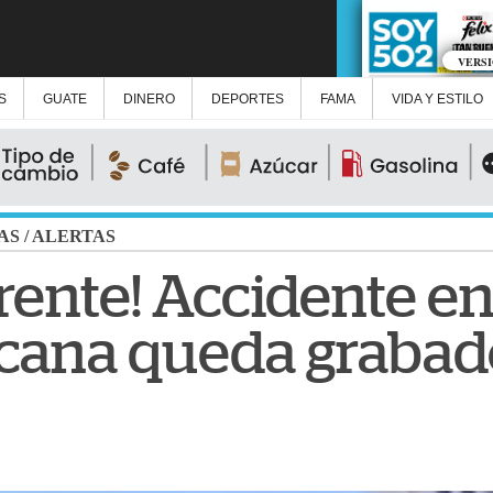
VERS
S
GUATE
DINERO
DEPORTES
FAMA
VIDA Y ESTILO
AS
/
ALERTAS
rente! Accidente en
cana queda grabad