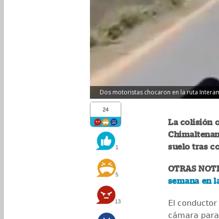
Dos motoristas chocaron en la ruta Intera
24
La colisión o
Chimaltenan
suelo tras co
1
OTRAS NOTI
5
semana en l
13
El conductor
cámara para 