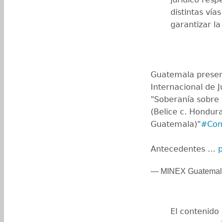
distintas vía
garantizar la
Guatemala presen
Internacional de Ju
"Soberanía sobre 
(Belice c. Hondur
Guatemala)"
#Com
Antecedentes …
— MINEX Guatemal
El contenido