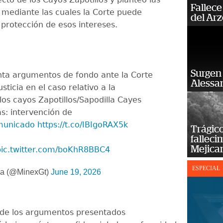
Fallece
s mediante las cuales la Corte puede
del Ar
 protección de esos intereses.
Surgen 
ta argumentos de fondo ante la Corte
Alessan
sticia en el caso relativo a la
los cayos Zapotillos/Sapodilla Cayes
as: intervención de
unicado
https://t.co/IBIgoRAX5k
Trágico
falleci
Mejica
pic.twitter.com/boKhR8BBC4
ESPECIAL
a (@MinexGt)
June 19, 2026
 de los argumentos presentados