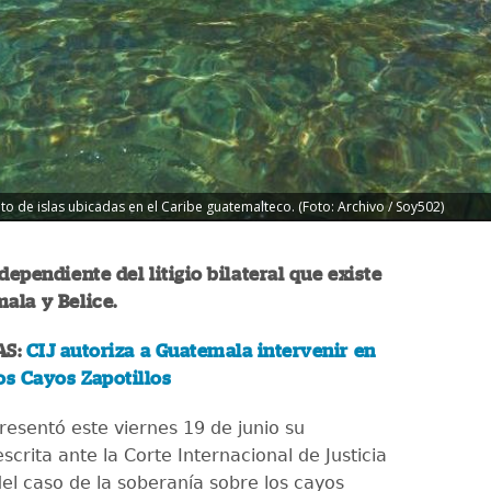
to de islas ubicadas en el Caribe guatemalteco. (Foto: Archivo / Soy502)
dependiente del litigio bilateral que existe
ala y Belice.
AS:
CIJ autoriza a Guatemala intervenir en
os Cayos Zapotillos
esentó este viernes 19 de junio su
scrita ante la Corte Internacional de Justicia
del caso de la soberanía sobre los cayos