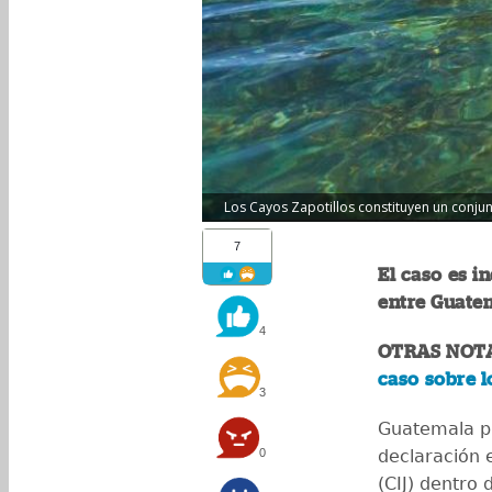
Los Cayos Zapotillos constituyen un conjun
7
El caso es in
entre Guatem
4
OTRAS NOT
caso sobre l
3
Guatemala pr
0
declaración e
(CIJ) dentro 