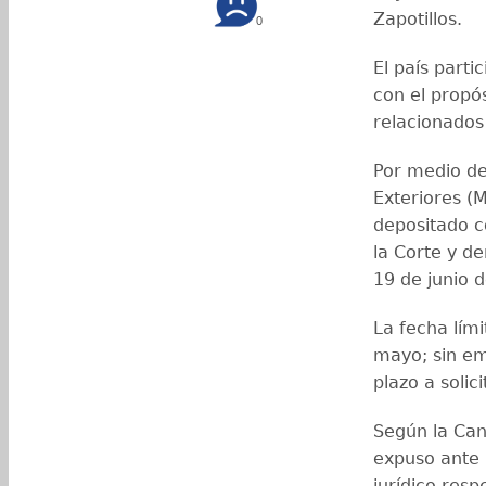
Zapotillos.
0
El país parti
con el propós
relacionados 
Por medio de
Exteriores (
depositado c
la Corte y de
19 de junio 
La fecha lími
mayo; sin emb
plazo a solic
Según la Can
expuso ante l
jurídico resp