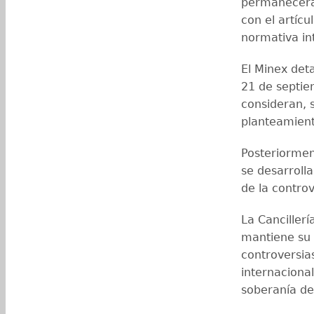
permanecerá 
con el artícu
normativa in
El Minex det
21 de septie
consideran, 
planteamien
Posteriormen
se desarrolla
de la controv
La Canciller
mantiene su 
controversia
internacional
soberanía del