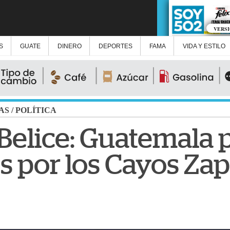
VERS
S
GUATE
DINERO
DEPORTES
FAMA
VIDA Y ESTILO
AS
/
POLÍTICA
 Belice: Guatemala 
 por los Cayos Zapo