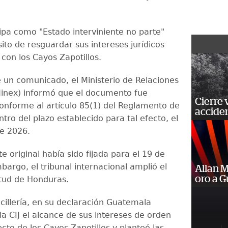
cipa como "Estado interviniente no parte"
ito de resguardar sus intereses jurídicos
con los Cayos Zapotillos.
 un comunicado, el Ministerio de Relaciones
Minex) informó que el documento fue
Cierre 
onforme al artículo 85(1) del Reglamento de
acciden
ntro del plazo establecido para tal efecto, el
de 2026.
te original había sido fijada para el 19 de
argo, el tribunal internacional amplió el
Allan 
oro a 
itud de Honduras.
cillería, en su declaración Guatemala
a CIJ el alcance de sus intereses de orden
ecto de los Cayos Zapotillos y planteó las