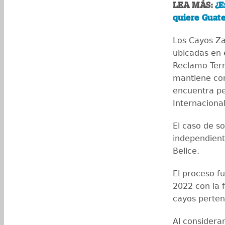
LEA MÁS:
¿E
quiere Guat
Los Cayos Zap
ubicadas en 
Reclamo Terr
mantiene con
encuentra pe
Internacional
El caso de so
independiente
Belice.
El proceso f
2022 con la f
cayos perten
Al considera