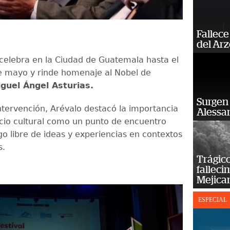
Fallece
del Ar
 celebra en la Ciudad de Guatemala hasta el
 mayo y rinde homenaje al Nobel de
guel Ángel Asturias.
Surgen 
ntervención, Arévalo destacó la importancia
Alessan
cio cultural como un punto de encuentro
go libre de ideas y experiencias en contextos
s.
Trágico
falleci
Mejica
ESPECIAL