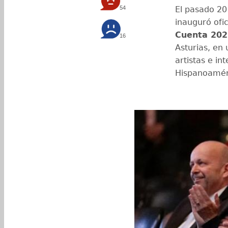
54
El pasado 20
inauguró ofic
Cuenta 202
16
Asturias, en
artistas e i
Hispanoamér