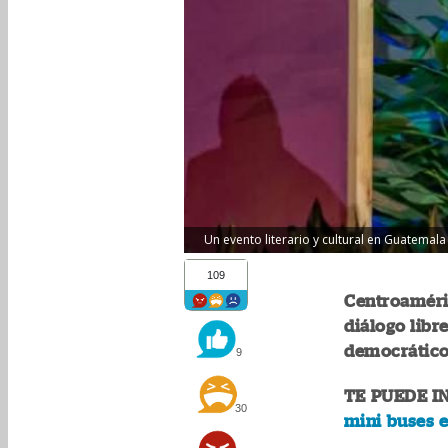
Un evento literario y cultural en Guatemala
109
Centroaméric
diálogo libr
democrátic
9
TE PUEDE I
30
mini buses e