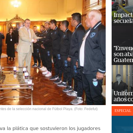
Impact
secuela
"Enven
son ab
Guatem
Unifor
años c
ntes de la selección nacional de Fútbol Playa. (Foto: Fedefut)
ESPECIAL
va la plática que sostuvieron los jugadores