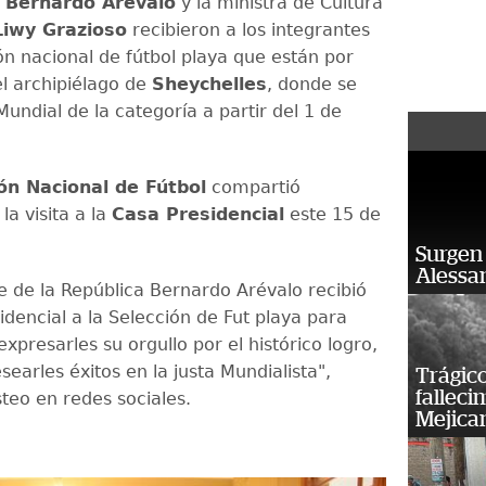
e
Bernardo Arévalo
y la ministra de Cultura
Liwy Grazioso
recibieron a los integrantes
ón nacional de fútbol playa que están por
el archipiélago de
Sheychelles
, donde se
Mundial de la categoría a partir del 1 de
ón Nacional de Fútbol
compartió
a visita a la
Casa Presidencial
este 15 de
Surgen 
Alessan
te de la República Bernardo Arévalo recibió
dencial a la Selección de Fut playa para
 expresarles su orgullo por el histórico logro,
earles éxitos en la justa Mundialista",
Trágico
falleci
steo en redes sociales.
Mejica