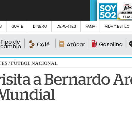
VERS
S
GUATE
DINERO
DEPORTES
FAMA
VIDA Y ESTILO
TES
/
FÚTBOL NACIONAL
isita a Bernardo A
 Mundial