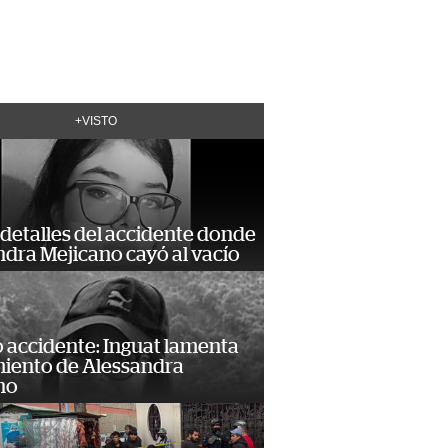
+VISTO
detalles del accidente donde
dra Mejicano cayó al vacío
 accidente: Inguat lamenta
miento de Alessandra
no