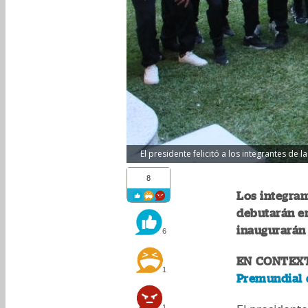
El presidente felicitó a los integrantes de
8
Los integran
debutarán en
inaugurarán 
6
EN CONTEX
1
Premundial 
1