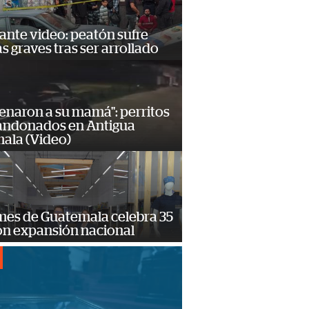
ante video: peatón sufre
s graves tras ser arrollado
enaron a su mamá": perritos
andonados en Antigua
ala (Video)
mes de Guatemala celebra 35
on expansión nacional