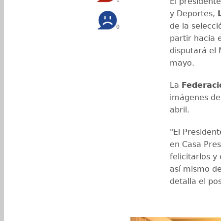
El president
y Deportes,
de la selecci
0
partir hacia 
disputará el 
mayo.
La
Federaci
imágenes de l
abril.
"El Presiden
en Casa Presi
felicitarlos y
así mismo des
detalla el po