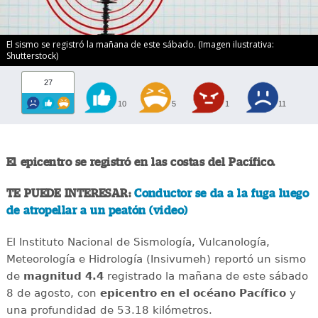
El sismo se registró la mañana de este sábado. (Imagen ilustrativa:
Shutterstock)
27
10
5
1
11
El epicentro se registró en las costas del Pacífico.
TE PUEDE INTERESAR:
Conductor se da a la fuga luego
de atropellar a un peatón (video)
El Instituto Nacional de Sismología, Vulcanología,
Meteorología e Hidrología (Insivumeh) reportó un sismo
de
magnitud 4.4
registrado la mañana de este sábado
8 de agosto, con
epicentro en el océano Pacífico
y
una profundidad de 53.18 kilómetros.