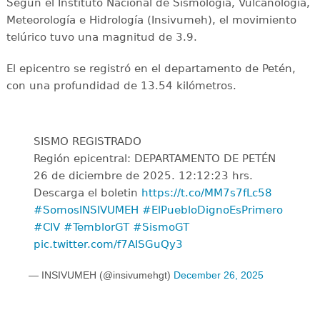
Según el Instituto Nacional de Sismología, Vulcanología,
Meteorología e Hidrología (Insivumeh), el movimiento
telúrico tuvo una magnitud de 3.9.
El epicentro se registró en el departamento de Petén,
con una profundidad de 13.54 kilómetros.
SISMO REGISTRADO
Región epicentral: DEPARTAMENTO DE PETÉN
26 de diciembre de 2025. 12:12:23 hrs.
Descarga el boletin
https://t.co/MM7s7fLc58
#SomosINSIVUMEH
#ElPuebloDignoEsPrimero
#CIV
#TemblorGT
#SismoGT
pic.twitter.com/f7AISGuQy3
— INSIVUMEH (@insivumehgt)
December 26, 2025