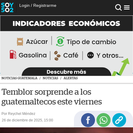
Login
/
Registrarme
NOTICIAS GUATEMALA
/
NOTICIAS
/
ALERTAS
Temblor sorprende a los
guatemaltecos este viernes
Por Reychel Méndez
26 de diciembre de 2025, 15:00