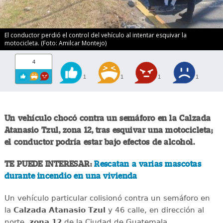
El conductor perdió el control del vehículo al intentar esquivar la
motocicleta. (Foto: Amilcar Montejo)
4
1
1
1
1
Un vehículo chocó contra un semáforo en la Calzada
Atanasio Tzul, zona 12, tras esquivar una motocicleta;
el conductor podría estar bajo efectos de alcohol.
TE PUEDE INTERESAR:
Rescatan a varias mascotas
durante incendio en una vivienda
Un vehículo particular colisionó contra un semáforo en
la
Calzada Atanasio Tzul
y 46 calle, en dirección al
norte,
zona 12
de la Ciudad de Guatemala.