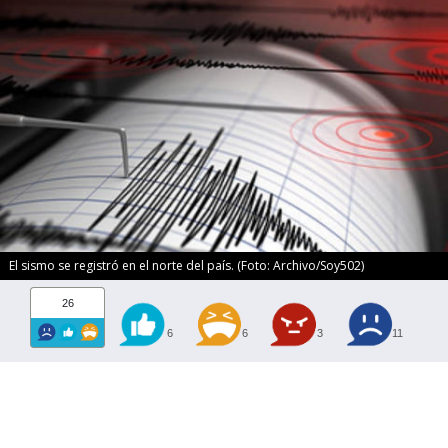
El sismo se registró en el norte del país. (Foto: Archivo/Soy502)
26
6
6
3
11