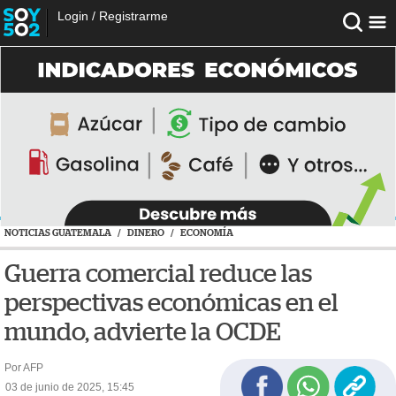
Login
/
Registrarme
NOTICIAS GUATEMALA
/
DINERO
/
ECONOMÍA
Guerra comercial reduce las
perspectivas económicas en el
mundo, advierte la OCDE
Por AFP
03 de junio de 2025, 15:45