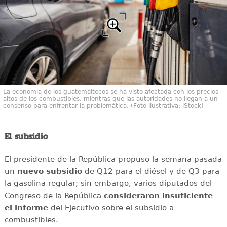
La economía de los guatemaltecos se ha visto afectada con los precios
altos de los combustibles, mientras que las autoridades no llegan a un
consenso para enfrentar la problemática. (Foto ilustrativa: iStock)
El subsidio
El presidente de la República propuso la semana pasada
un
nuevo
subsidio
de Q12 para el diésel y de Q3 para
la gasolina regular; sin embargo, varios diputados del
Congreso de la República
consideraron
insuficiente
el informe
del Ejecutivo sobre el subsidio a
combustibles.