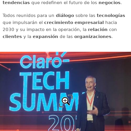
tendencias
que redefinen el futuro de los
negocios
.
Todos reunidos para un
diálogo
sobre las
tecnologías
que impulsarán el
crecimiento empresarial
hacia
2030 y su impacto en la operación, la
relación
con
clientes
y la
expansión
de las
organizaciones
.