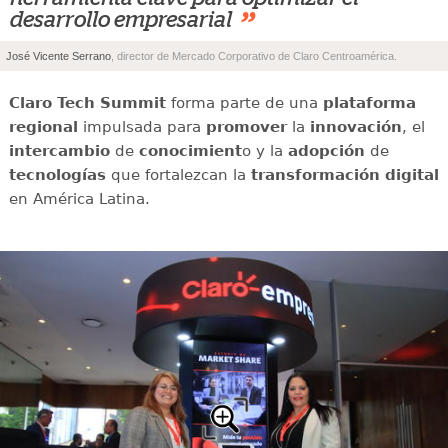
”
desarrollo empresarial
José Vicente Serrano
, director de Mercado Corporativo de Claro Centroamérica.
Claro Tech Summit
forma parte de una
plataforma
regional
impulsada para
promover
la
innovación
, el
intercambio
de
conocimient
o y la
adopción
de
tecnologías
que fortalezcan la
transformación digital
en América Latina.