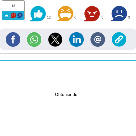
18
12
0
3
3
Obteniendo...