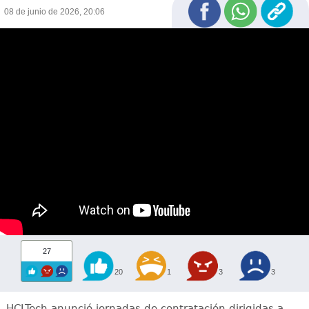
08 de junio de 2026, 20:06
27
20
1
3
3
HCLTech anunció jornadas de contratación dirigidas a