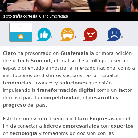
(Fotografía cortesía: Claro Empresas)
1
0
1
0
0
Claro
ha presentado en
Guatemala
la primera edición
de su
Tech Summit
, el cual se desarrolló para ser un
espacio orientado a mostrar al mercado nacional como a
instituciones de distintos sectores, las principales
tendencias
, avances y
soluciones
que están
impulsando la
transformación digital
como un factor
decisivo para la
competitividad
, el
desarrollo
y
progreso
del país.
Este fue un evento diseño por
Claro Empresas
con el
fin de conectar a
líderes empresariales
con
expertos
en
tecnología
y tomadores de decisión con las