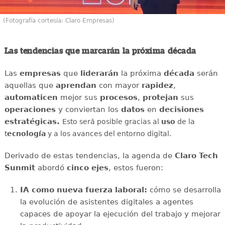
(Fotografía cortesía: Claro Empresas)
Las tendencias que marcarán la próxima década
Las
empresas
que
liderarán
la próxima
década
serán
aquellas que
aprendan
con mayor
rapidez
,
automaticen
mejor sus
procesos
,
protejan
sus
operaciones
y conviertan los
datos
en
decisiones
estratégicas.
Esto será posible gracias al
uso
de la
t
ecnología
y a los avances del entorno digital.
Derivado de estas tendencias, la agenda de
Claro Tech
Sunmit
abordó
cinco ejes
, estos fueron:
IA como nueva fuerza laboral:
cómo se desarrolla
la evolución de asistentes digitales a agentes
capaces de apoyar la ejecución del trabajo y mejorar