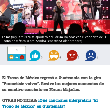
La magia y la música se apoderó del Fórum Majadas con el concierto de El
Trono de México. (Foto: Sandra Sebastián/Colaboradora)
9
3
4
1
1
El Trono de México regresó a Guatemala con la gira
"Prometiste volver". Revive los mejores momentos de
su emotivo concierto en Fórum Majadas.
OTRAS NOTICIAS:
¿Qué canciones interpretará "El
Trono de México" en Guatemala?