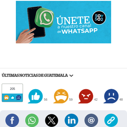
ÚLTIMAS NOTICIAS DE GUATEMALA
205
56
59
42
48