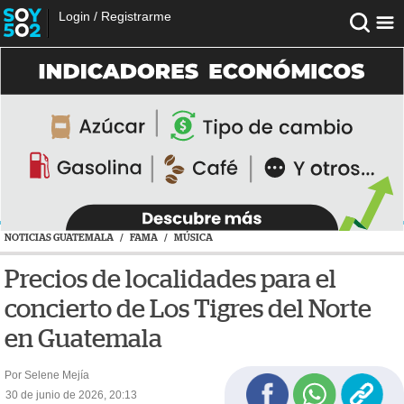
Login
/
Registrarme
NOTICIAS GUATEMALA
/
FAMA
/
MÚSICA
Precios de localidades para el
concierto de Los Tigres del Norte
en Guatemala
Por Selene Mejía
30 de junio de 2026, 20:13