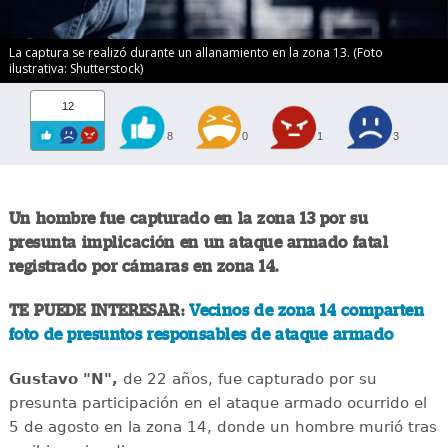
La captura se realizó durante un allanamiento en la zona 13. (Foto
ilustrativa: Shutterstock)
12
8
0
1
3
Un hombre fue capturado en la zona 13 por su
presunta implicación en un ataque armado fatal
registrado por cámaras en zona 14.
TE PUEDE INTERESAR:
Vecinos de zona 14 comparten
foto de presuntos responsables de ataque armado
Gustavo "N",
de 22 años, fue capturado por su
presunta participación en el ataque armado ocurrido el
5 de agosto en la zona 14, donde un hombre murió tras