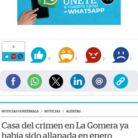
8
5
0
2
1
NOTICIAS GUATEMALA
/
NOTICIAS
/
ALERTAS
Casa del crimen en La Gomera ya
había sido allanada en enero