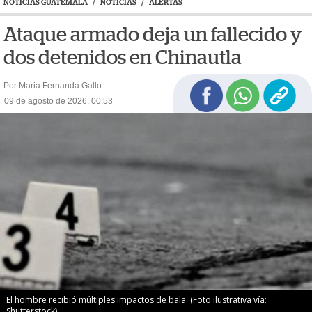
NOTICIAS GUATEMALA
/
NOTICIAS
/
ALERTAS
Ataque armado deja un fallecido y
dos detenidos en Chinautla
Por Maria Fernanda Gallo
09 de agosto de 2026, 00:53
El hombre recibió múltiples impactos de bala. (Foto ilustrativa vía:
Shutterstock)