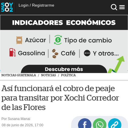
Login
/
Registrarme
NOTICIAS GUATEMALA
/
NOTICIAS
/
POLÍTICA
Así funcionará el cobro de peaje
para transitar por Xochi Corredor
de las Flores
Por Susana Manai
08 de junio de 2026, 17:00