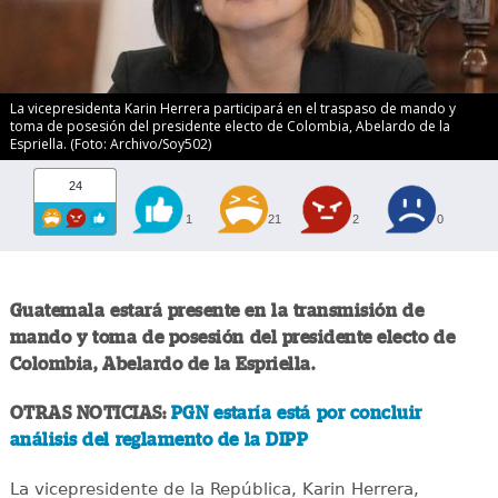
La vicepresidenta Karin Herrera participará en el traspaso de mando y
toma de posesión del presidente electo de Colombia, Abelardo de la
Espriella. (Foto: Archivo/Soy502)
24
1
21
2
0
Guatemala estará presente en la transmisión de
mando y toma de posesión del presidente electo de
Colombia, Abelardo de la Espriella.
OTRAS NOTICIAS:
PGN estaría está por concluir
análisis del reglamento de la DIPP
La vicepresidente de la República, Karin Herrera,