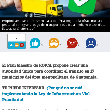
Propone ampliar el Transmetro a la periferia, mejorar la infraestructura
peatonal e integrar el pago del transporte público a mediano plazo. (Foto
ilustrativa: Shutterstock)
7
3
2
2
0
El Plan Maestro de KOICA propone crear una
autoridad única para coordinar el tránsito en 17
municipios del área metropolitana de Guatemala.
TE PUEDE INTERESAR:
¿Por qué no se está
implementando la Ley de Infraestructura Vial
Prioritaria?