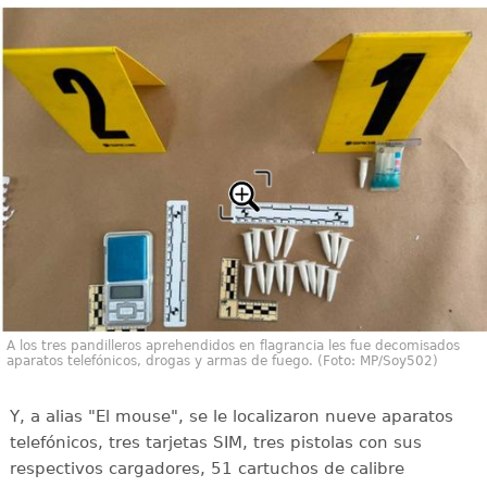
A los tres pandilleros aprehendidos en flagrancia les fue decomisados
aparatos telefónicos, drogas y armas de fuego. (Foto: MP/Soy502)
Y, a alias "El mouse", se le localizaron nueve aparatos
telefónicos, tres tarjetas SIM, tres pistolas con sus
respectivos cargadores, 51 cartuchos de calibre