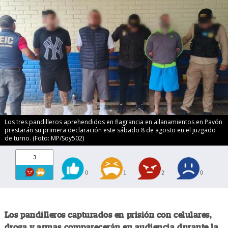
Los tres pandilleros aprehendidos en flagrancia en allanamientos en Pavón
prestarán su primera declaración este sábado 8 de agosto en el juzgado
de turno. (Foto: MP/Soy502)
3
0
1
2
0
Los pandilleros capturados en prisión con celulares,
droga y armas comparecerán en audiencia durante la