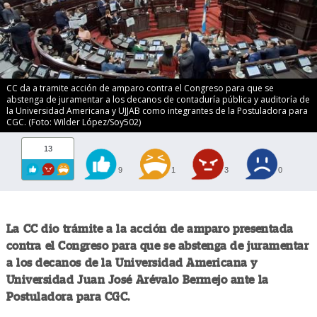
CC da a tramite acción de amparo contra el Congreso para que se
abstenga de juramentar a los decanos de contaduría pública y auditoría de
la Universidad Americana y UJJAB como integrantes de la Postuladora para
CGC. (Foto: Wilder López/Soy502)
13
9
1
3
0
La CC dio trámite a la acción de amparo presentada
contra el Congreso para que se abstenga de juramentar
a los decanos de la Universidad Americana y
Universidad Juan José Arévalo Bermejo ante la
Postuladora para CGC.