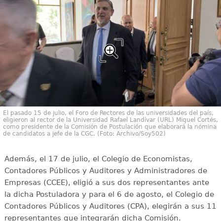
El pasado 15 de julio, el Foro de Rectores de las universidades del país,
eligieron al rector de la Universidad Rafael Landívar (URL) Miquel Cortés,
como presidente de la Comisión de Postulación que elaborará la nómina
de candidatos a jefe de la CGC. (Foto: Archivo/Soy502)
Además, el 17 de julio, el Colegio de Economistas,
Contadores Públicos y Auditores y Administradores de
Empresas (CCEE), eligió a sus dos representantes ante
la dicha Postuladora y para el 6 de agosto, el Colegio de
Contadores Públicos y Auditores (CPA), elegirán a sus 11
representantes que integrarán dicha Comisión.