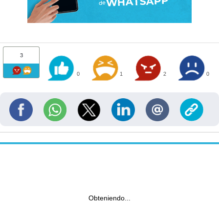
3
0
1
2
0
Obteniendo...