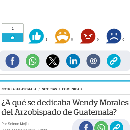
1
1
0
0
0
NOTICIAS GUATEMALA
/
NOTICIAS
/
COMUNIDAD
¿A qué se dedicaba Wendy Morales
del Arzobispado de Guatemala?
Por Selene Mejía