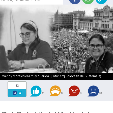
08 de agosto de 2026, 12:32
Wendy Morales era muy querida. (Foto: Arquidiócesis de Guatemala)
12
2
0
0
10