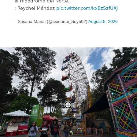
el Hipódromo del Norte.
: Reychel Méndez
pic.twitter.com/kxBzSzfUXJ
— Susana Manai (@ssmanai_Soy502)
August 8, 2026