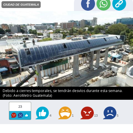
CIUDAD DE GUATEMALA
Debido a cierres temporales, se tendrán desvíos durante esta semana.
(Foto: AeroMetro Guatemala)
23
4
1
13
5