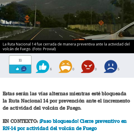
La Ruta Nacional 14 fue cerrada de manera preventiva ante la actividad del
volcán de Fuego. (Foto: Provial)
11
6
0
0
5
Estas serán las vías alternas mientras esté bloqueada
la Ruta Nacional 14 por prevención ante el incremento
de actividad del volcán de Fuego.
EN CONTEXTO:
¡Paso bloqueado! Cierre preventivo en
RN-14 por actividad del volcán de Fuego