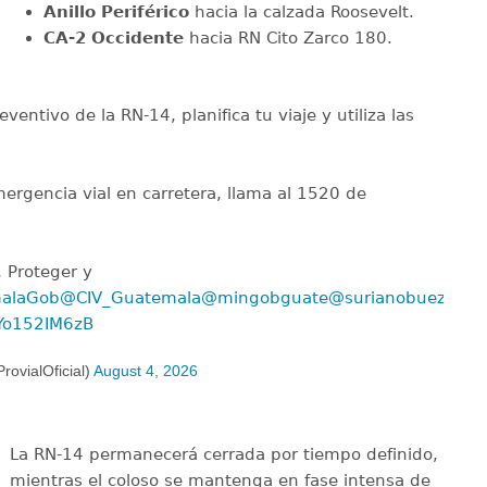
Anillo Periférico
hacia la calzada Roosevelt.
CA-2 Occidente
hacia RN Cito Zarco 180.
eventivo de la RN-14, planifica tu viaje y utiliza las
mergencia vial en carretera, llama al 1520 de
 Proteger y
alaGob
@CIV_Guatemala
@mingobguate
@surianobuezo
/Yo152IM6zB
ovialOficial)
August 4, 2026
La RN-14 permanecerá cerrada por tiempo definido,
mientras el coloso se mantenga en fase intensa de