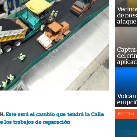
Vecino
de pre
ataque
Captur
del cr
aplicac
Volcán 
erupció
N:
Este será el cambio que tendrá la Calle
ESPECIAL
e los trabajos de reparación