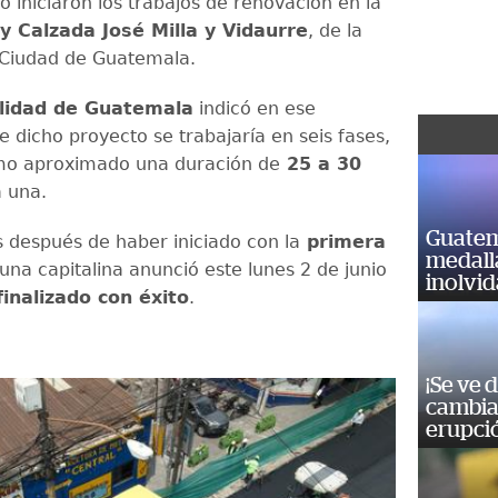
 iniciaron los trabajos de renovación en la
 y Calzada José Milla y Vidaurre
, de la
 Ciudad de Guatemala.
lidad de Guatemala
indicó en ese
dicho proyecto se trabajaría en seis fases,
mo aproximado una duración de
25 a 30
 una.
Guatem
después de haber iniciado con la
primera
medall
una capitalina anunció este lunes 2 de junio
inolvi
inalizado con éxito
.
¡Se ve 
cambia 
erupci