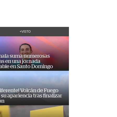
+VISTO
ala suma numerosas
as en una jornada
dable en Santo Domingo
diferente! Volcán de Fuego
su apariencia tras finalizar
ón