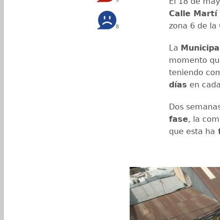
El 18 de mayo
Calle Martí
zona 6 de la
8
La
Municipa
momento que 
teniendo co
días
en cada
Dos semanas 
fase
, la com
que esta ha
f