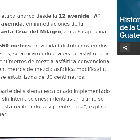
 etapa abarcó desde la
12 avenida "A"
Histor
 avenida
, en inmediaciones de la
de la 
anta Cruz del Milagro
, zona 6 capitalina.
Guat
560 metros
de vialidad distribuidos en dos
estos, se aplicaron dos capas de asfalto: una
entímetros de mezcla asfáltica convencional
entímetros de mezcla asfáltica modificada,
se estabilizada de 30 centímetros.
parte del sistema escalonado implementado
 sin interrupciones: mientras un tramo se
 está recibiendo la siguiente capa", explica
idad.