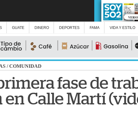
VERS
S
GUATE
DINERO
DEPORTES
FAMA
VIDA Y ESTILO
AS
/
COMUNIDAD
 primera fase de tra
en Calle Martí (vid