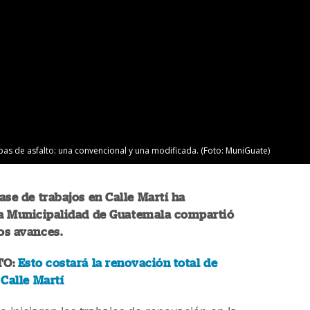
pas de asfalto: una convencional y una modificada. (Foto: MuniGuate)
ase de trabajos en Calle Martí ha
 La Municipalidad de Guatemala compartió
los avances.
TO:
Esto costará la renovación total de
 Calle Martí