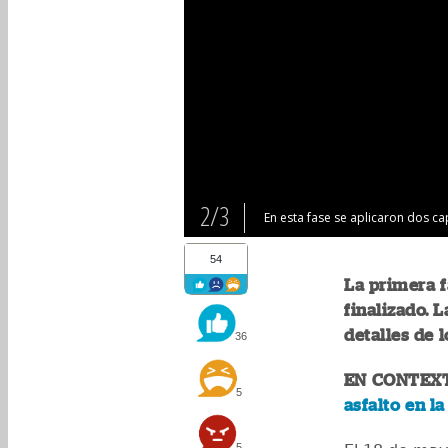
2/3
En esta fase se aplicaron dos ca
54
La primera f
finalizado.
detalles de 
36
EN CONTEX
5
asfalto en la
5