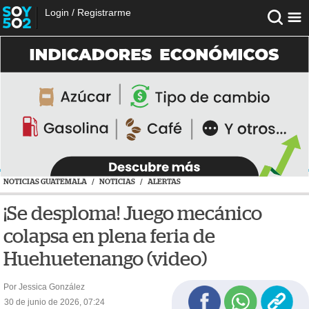
Login
/
Registrarme
NOTICIAS GUATEMALA
/
NOTICIAS
/
ALERTAS
¡Se desploma! Juego mecánico
colapsa en plena feria de
Huehuetenango (video)
Por Jessica González
30 de junio de 2026, 07:24