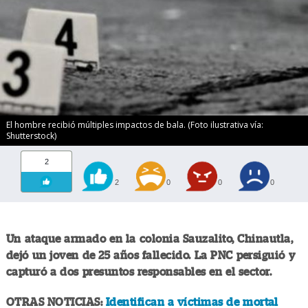
El hombre recibió múltiples impactos de bala. (Foto ilustrativa vía:
Shutterstock)
2
2
0
0
0
Un ataque armado en la colonia Sauzalito, Chinautla,
dejó un joven de 25 años fallecido. La PNC persiguió y
capturó a dos presuntos responsables en el sector.
OTRAS NOTICIAS:
Identifican a víctimas de mortal