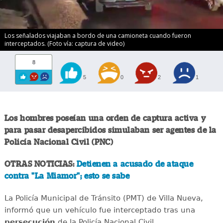
Los señalados viajaban a bordo de una camioneta cuando fueron
interceptados. (Foto vía: captura de video)
8
5
0
2
1
Los hombres poseían una orden de captura activa y
para pasar desapercibidos simulaban ser agentes de la
Policía Nacional Civil (PNC)
OTRAS NOTICIAS:
Detienen a acusado de ataque
contra "La Miamor"; esto se sabe
La Policía Municipal de Tránsito (PMT) de Villa Nueva,
informó que un vehículo fue interceptado tras una
persecución
de la Policía Nacional Civil.