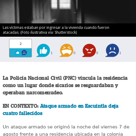
Las víctimas estaban por ingresar a la vivienda cuando fueron
atacadas. (Foto ilustrativa vía: Shutterstock)
2
1
0
0
1
La Policía Nacional Civil (PNC) vincula la residencia
como un lugar donde sicarios se resguardaban y
operaban narcomenudeo.
EN CONTEXTO:
Ataque armado en Escuintla deja
cuatro fallecidos
Un ataque armado se originó la noche del viernes 7 de
agosto frente a una residencia ubicada en la colonia