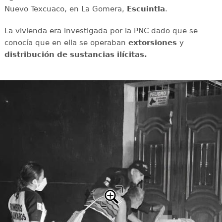
Nuevo Texcuaco, en La Gomera,
Escuintla
.
La vivienda era investigada por la PNC dado que se
conocía que en ella se operaban
extorsiones
y
distribución de sustancias ilícitas.