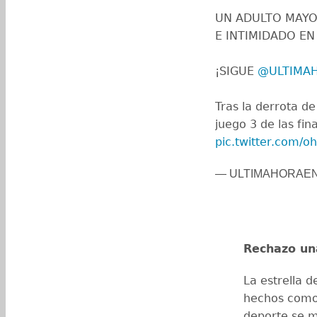
UN ADULTO MAYO
E INTIMIDADO EN
¡SIGUE
@ULTIMA
Tras la derrota de
juego 3 de las fi
pic.twitter.com/
— ULTIMAHORAE
Rechazo u
La estrella d
hechos como 
deporte se m