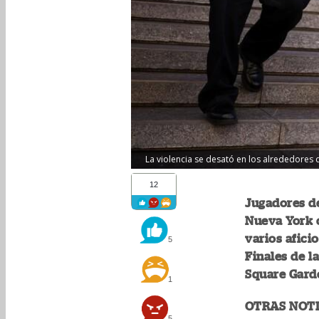
La violencia se desató en los alrededores de
12
Jugadores de
Nueva York 
varios afici
5
Finales de l
Square Gard
1
OTRAS NOTI
5