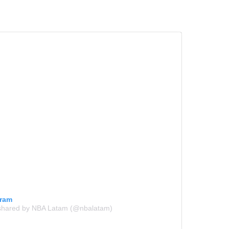
gram
 shared by NBA Latam (@nbalatam)