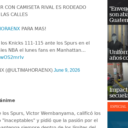
R CON CAMISETA RIVAL ES RODEADO
"Enven
son ab
 LAS CALLES
Guatem
HORAENX
PARA MAS!
 los Knicks 111-115 ante los Spurs en el
nales NBA el lunes fans en Manhattan…
Unifor
ohwOS2mrIv
años c
NX (@ULTIMAHORAENX)
June 9, 2026
Impact
secuela
nánime
ESPECIAL
e los Spurs, Victor Wembanyama, calificó los
"inaceptables" y pidió que la pasión por el
antenga siempre dentro de los límites del