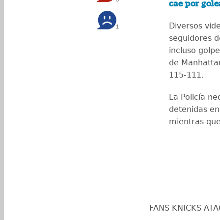
cae por gole
Diversos vid
1
seguidores d
incluso golp
de Manhattan
115-111.
La Policía n
detenidas en
mientras que
FANS KNICKS AT