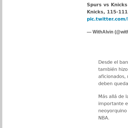
Spurs vs Knicks
Knicks, 115-11
pic.twitter.com
— WithAlvin (@wit
Desde el ban
también hizo
aficionados, 
deben queda
Más allá de 
importante en
neoyorquino 
NBA.