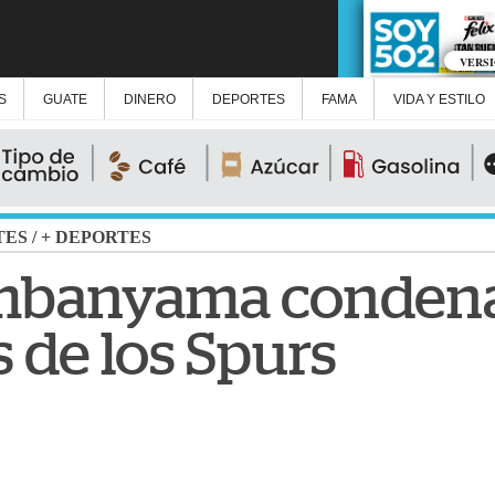
VERS
S
GUATE
DINERO
DEPORTES
FAMA
VIDA Y ESTILO
TES
/
+ DEPORTES
mbanyama condena
 de los Spurs