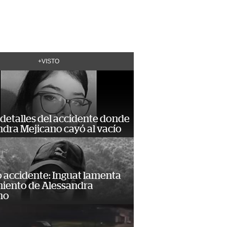
+VISTO
detalles del accidente donde
dra Mejicano cayó al vacío
 accidente: Inguat lamenta
miento de Alessandra
no