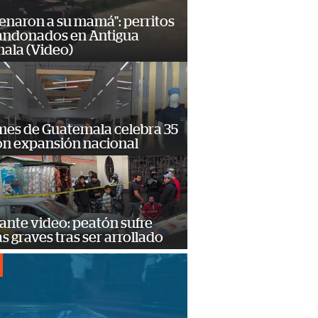
enaron a su mamá": perritos
andonados en Antigua
ala (Video)
mes de Guatemala celebra 35
on expansión nacional
ante video: peatón sufre
s graves tras ser arrollado