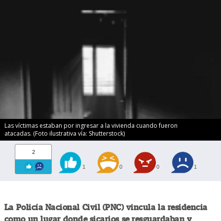
Las víctimas estaban por ingresar a la vivienda cuando fueron
atacadas. (Foto ilustrativa vía: Shutterstock)
2
1
0
0
1
La Policía Nacional Civil (PNC) vincula la residencia
como un lugar donde sicarios se resguardaban y