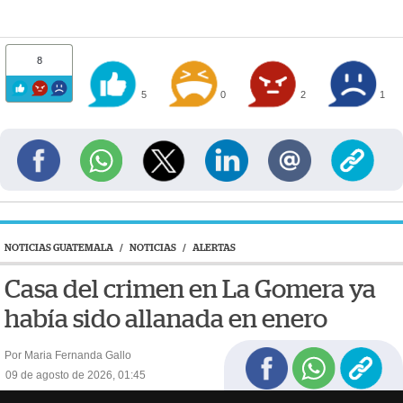
8
5
0
2
1
NOTICIAS GUATEMALA
/
NOTICIAS
/
ALERTAS
Casa del crimen en La Gomera ya
había sido allanada en enero
Por Maria Fernanda Gallo
09 de agosto de 2026, 01:45