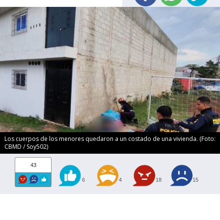
Los cuerpos de los menores quedaron a un costado de una vivienda. (Foto:
CBMD / Soy502)
43
6
4
18
15