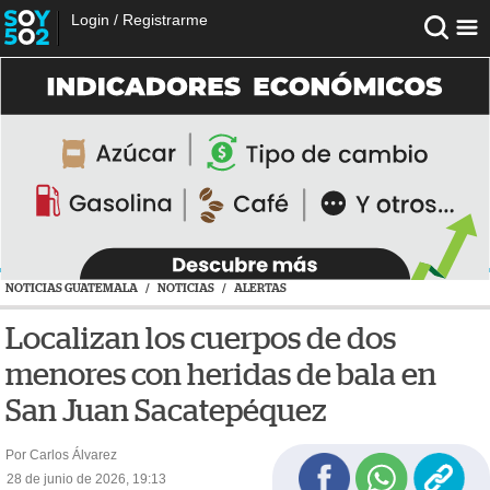
Login
/
Registrarme
NOTICIAS GUATEMALA
/
NOTICIAS
/
ALERTAS
Localizan los cuerpos de dos
menores con heridas de bala en
San Juan Sacatepéquez
Por Carlos Álvarez
28 de junio de 2026, 19:13