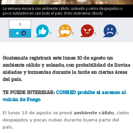
La semana iniciará con ambiente cálido, soleado y cielos despejados o
poco nublados en casi todo el país. (Foto ilustrativa: iStock)
5
3
0
0
2
Guatemala registrará este lunes 10 de agosto un
ambiente cálido y soleado, con probabilidad de lluvias
aisladas y tormentas durante la tarde en ciertas áreas
del país.
TE PUEDE INTERESAR:
CONRED prohíbe el ascenso al
volcán de Fuego
El lunes 10 de agosto se prevé
ambiente cálido
, cielos
despejados y pocas nubes durante buena parte del
país.