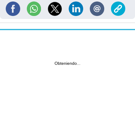
Obteniendo...