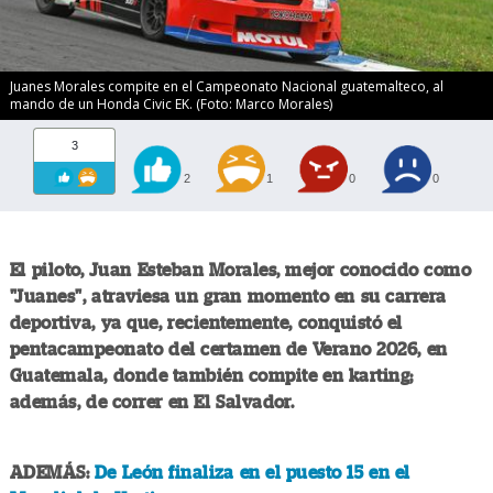
Juanes Morales compite en el Campeonato Nacional guatemalteco, al
mando de un Honda Civic EK. (Foto: Marco Morales)
3
2
1
0
0
El piloto, Juan Esteban Morales, mejor conocido como
"Juanes", atraviesa un gran momento en su carrera
deportiva, ya que, recientemente, conquistó el
pentacampeonato del certamen de Verano 2026, en
Guatemala, donde también compite en karting;
además, de correr en El Salvador.
ADEMÁS:
De León finaliza en el puesto 15 en el