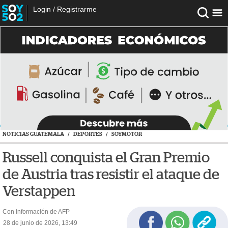
Login
/
Registrarme
NOTICIAS GUATEMALA
/
DEPORTES
/
SOYMOTOR
Russell conquista el Gran Premio
de Austria tras resistir el ataque de
Verstappen
Con información de AFP
28 de junio de 2026, 13:49