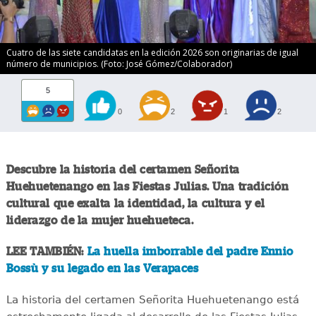
Cuatro de las siete candidatas en la edición 2026 son originarias de igual
número de municipios. (Foto: José Gómez/Colaborador)
5
0
2
1
2
Descubre la historia del certamen Señorita
Huehuetenango en las Fiestas Julias. Una tradición
cultural que exalta la identidad, la cultura y el
liderazgo de la mujer huehueteca.
LEE TAMBIÉN:
La huella imborrable del padre Ennio
Bossù y su legado en las Verapaces
La historia del certamen Señorita Huehuetenango está