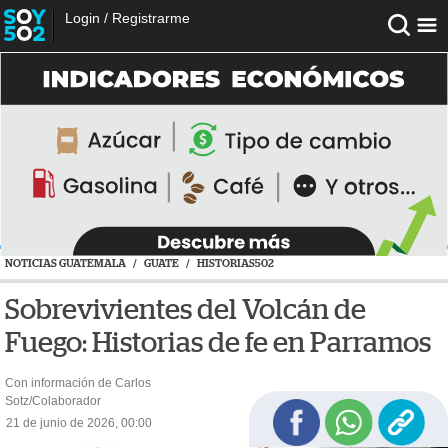
Login
/
Registrarme
NOTICIAS GUATEMALA
/
GUATE
/
HISTORIAS502
Sobrevivientes del Volcán de
Fuego: Historias de fe en Parramos
Con información de Carlos
Sotz/Colaborador
21 de junio de 2026, 00:00