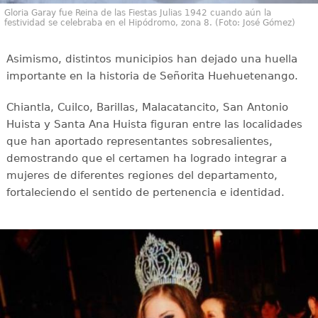
Gloria Garay fue Reina de las Fiestas Julias 1942 cuando aún la
festividad se celebraba en el Hipódromo, zona 8. (Foto: José Gómez)
Asimismo, distintos municipios han dejado una huella
importante en la historia de Señorita Huehuetenango.
Chiantla, Cuilco, Barillas, Malacatancito, San Antonio
Huista y Santa Ana Huista figuran entre las localidades
que han aportado representantes sobresalientes,
demostrando que el certamen ha logrado integrar a
mujeres de diferentes regiones del departamento,
fortaleciendo el sentido de pertenencia e identidad.