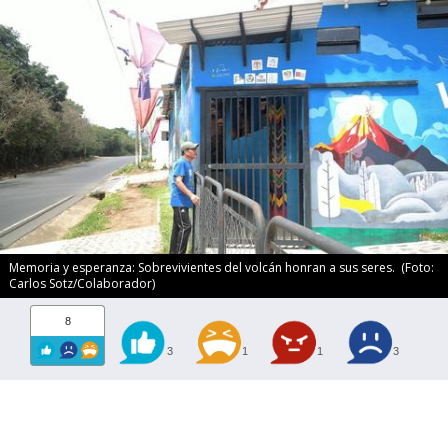
Memoria y esperanza: Sobrevivientes del volcán honran a sus seres. (Foto:
Carlos Sotz/Colaborador)
8
3
1
1
3