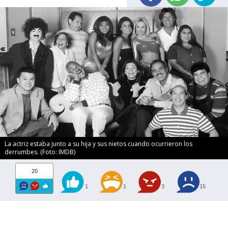
La actriz estaba junto a su hija y sus nietos cuando ocurrieron los
derrumbes. (Foto: IMDB)
20
1
1
3
15