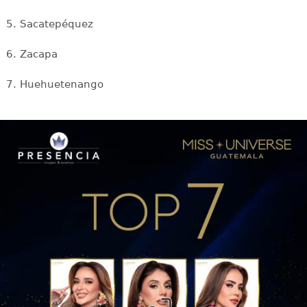
5. Sacatepéquez
6. Zacapa
7. Huehuetenango