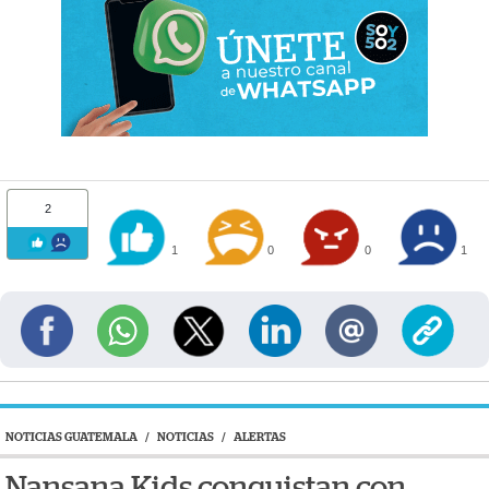
2
1
0
0
1
NOTICIAS GUATEMALA
/
NOTICIAS
/
ALERTAS
Nansana Kids conquistan con