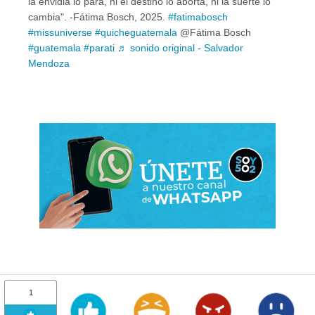
la envidia lo para, ni el destino lo aborta, ni la suerte lo
cambia". -Fátima Bosch, 2025.
#fatimabosch
#missuniverse
#quicheguatemala
@Fátima Bosch
#guatemala
#parati
♬ sonido original - Salvador
Mendoza
1