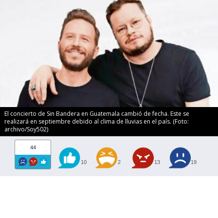
El concierto de Sin Bandera en Guatemala cambió de fecha. Este se
realizará en septiembre debido al clima de lluvias en el país. (Foto:
archivo/Soy502)
44
10
2
13
19