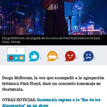
Durga McBroom, encargada de los coros de Pink Floyd estará en el país.
(Foto: Oficial)
7
1
1
5
0
Durga McBroom, la voz que acompañó a la agrupación
británica Pink Floyd, dará un concierto homenaje en
Guatemala.
OTRAS NOTICIAS:
Guatemala regresa a la "Era de los
dinosaurios" en un show