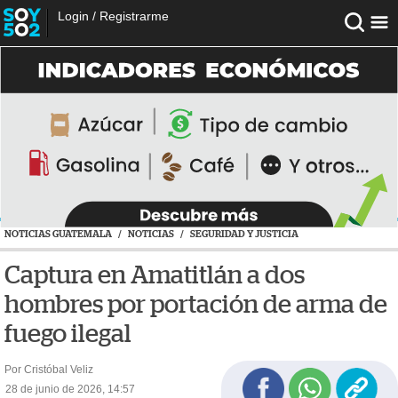
Login
/
Registrarme
NOTICIAS GUATEMALA
/
NOTICIAS
/
SEGURIDAD Y JUSTICIA
Captura en Amatitlán a dos
hombres por portación de arma de
fuego ilegal
Por Cristóbal Veliz
28 de junio de 2026, 14:57