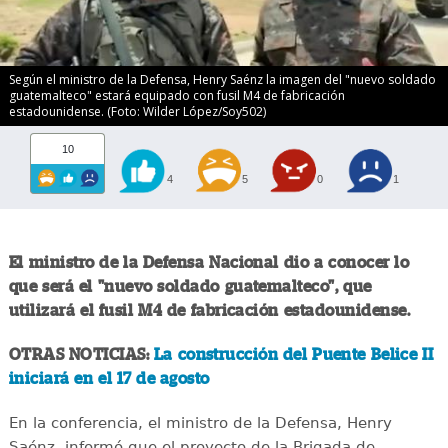
Según el ministro de la Defensa, Henry Saénz la imagen del "nuevo soldado
guatemalteco" estará equipado con fusil M4 de fabricación
estadounidense. (Foto: Wilder López/Soy502)
10
4
5
0
1
El ministro de la Defensa Nacional dio a conocer lo
que será el "nuevo soldado guatemalteco", que
utilizará el fusil M4 de fabricación estadounidense.
OTRAS NOTICIAS:
La construcción del Puente Belice II
iniciará en el 17 de agosto
En la conferencia, el ministro de la Defensa, Henry
Saénz, informó que el proyecto de la Brigada de