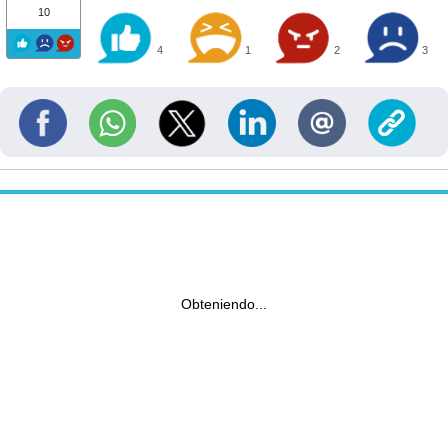
10
4
1
2
3
Obteniendo...