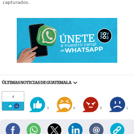
capturados.
ÚLTIMAS NOTICIAS DE GUATEMALA
4
3
0
0
1