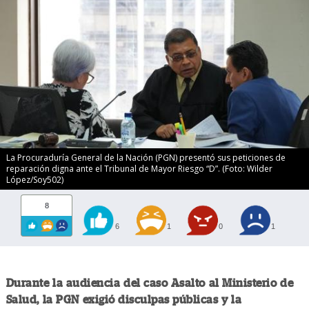
La Procuraduría General de la Nación (PGN) presentó sus peticiones de
reparación digna ante el Tribunal de Mayor Riesgo “D”. (Foto: Wilder
López/Soy502)
8
6
1
0
1
Durante la audiencia del caso Asalto al Ministerio de
Salud, la PGN exigió disculpas públicas y la