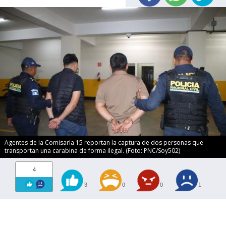
Agentes de la Comisaría 15 reportan la captura de dos personas que
transportan una carabina de forma ilegal. (Foto: PNC/Soy502)
4
3
0
0
1