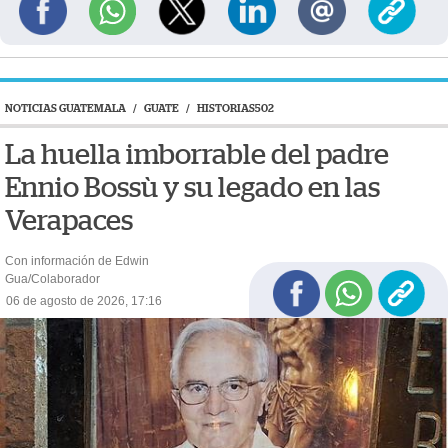
NOTICIAS GUATEMALA
/
GUATE
/
HISTORIAS502
La huella imborrable del padre
Ennio Bossù y su legado en las
Verapaces
Con información de Edwin
Gua/Colaborador
06 de agosto de 2026, 17:16