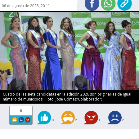
06 de agosto de 2026, 20:11
Cuatro de las siete candidatas en la edición 2026 son originarias de igual
número de municipios. (Foto: José Gómez/Colaborador)
5
0
2
1
2