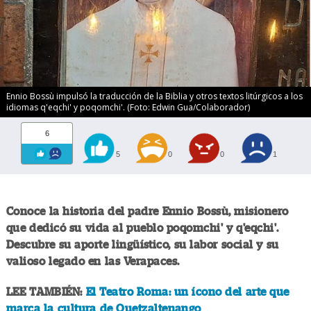
Ennio Bossù impulsó la traducción de la Biblia y otros textos litúrgicos a los
idiomas q'eqchi' y poqomchi'. (Foto: Edwin Gua/Colaborador)
6
5
0
0
1
Conoce la historia del padre Ennio Bossù, misionero
que dedicó su vida al pueblo poqomchi' y q'eqchi'.
Descubre su aporte lingüístico, su labor social y su
valioso legado en las Verapaces.
LEE TAMBIÉN:
El Teatro Roma: un ícono del arte que
marca la cultura de Quetzaltenango