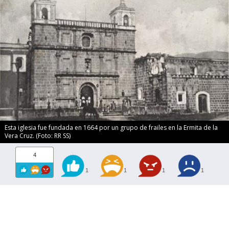
Esta iglesia fue fundada en 1664 por un grupo de frailes en la Ermita de la
Vera Cruz. (Foto: RR SS)
4
1
1
1
1