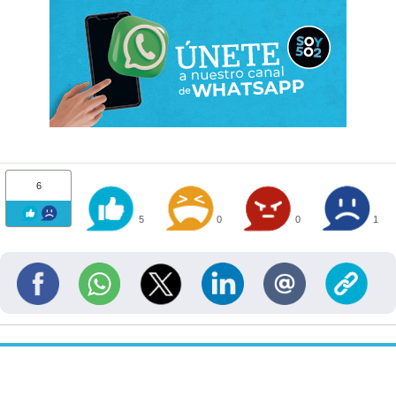
6
5
0
0
1