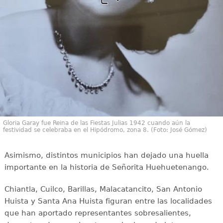
Gloria Garay fue Reina de las Fiestas Julias 1942 cuando aún la
festividad se celebraba en el Hipódromo, zona 8. (Foto: José Gómez)
Asimismo, distintos municipios han dejado una huella
importante en la historia de Señorita Huehuetenango.
Chiantla, Cuilco, Barillas, Malacatancito, San Antonio
Huista y Santa Ana Huista figuran entre las localidades
que han aportado representantes sobresalientes,