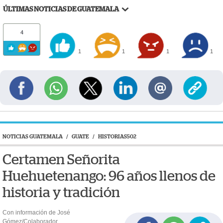
ÚLTIMAS NOTICIAS DE GUATEMALA
4
1
1
1
1
NOTICIAS GUATEMALA
/
GUATE
/
HISTORIAS502
Certamen Señorita
Huehuetenango: 96 años llenos de
historia y tradición
Con información de José
Gómez/Colaborador