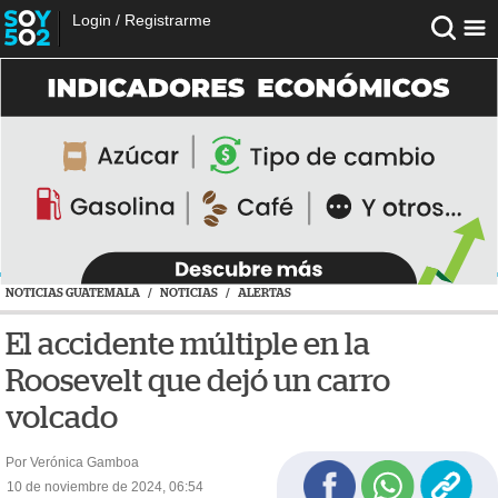
Login
/
Registrarme
NOTICIAS GUATEMALA
/
NOTICIAS
/
ALERTAS
El accidente múltiple en la
Roosevelt que dejó un carro
volcado
Por Verónica Gamboa
10 de noviembre de 2024, 06:54