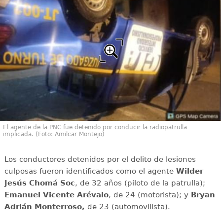
El agente de la PNC fue detenido por conducir la radiopatrulla
implicada. (Foto: Amilcar Montejo)
Los conductores detenidos por el delito de lesiones
culposas fueron identificados como el agente
Wilder
Jesús Chomá Soc
, de 32 años (piloto de la patrulla);
Emanuel Vicente Arévalo
, de 24 (motorista); y
Bryan
Adrián Monterroso,
de 23 (automovilista).