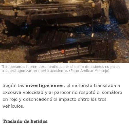
Tres personas fueron aprehendidas por el delito de lesiones culposas
tras protagonizar un fuerte accidente. (Foto: Amilcar Montejo)
Según las
investigaciones
, el motorista transitaba a
excesiva velocidad y al parecer no respetó el semáforo
en rojo y desencadenó el impacto entre los tres
vehículos.
Traslado de heridos