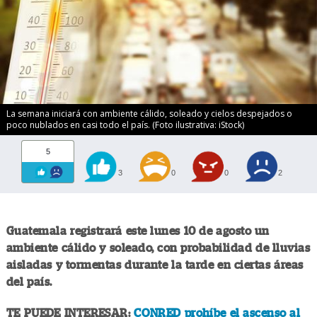
La semana iniciará con ambiente cálido, soleado y cielos despejados o
poco nublados en casi todo el país. (Foto ilustrativa: iStock)
5
3
0
0
2
Guatemala registrará este lunes 10 de agosto un
ambiente cálido y soleado, con probabilidad de lluvias
aisladas y tormentas durante la tarde en ciertas áreas
del país.
TE PUEDE INTERESAR:
CONRED prohíbe el ascenso al