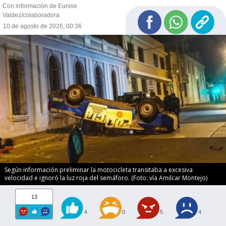
Con información de Eunise
Valdez/colaboradora
10 de agosto de 2026, 00:36
Según información preliminar la motocicleta transitaba a excesiva
velocidad e ignoró la luz roja del semáforo. (Foto: vía Amilcar Montejo)
13
4
0
5
4