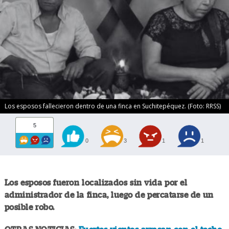
Los esposos fallecieron dentro de una finca en Suchitepéquez. (Foto: RRSS)
5
0
3
1
1
Los esposos fueron localizados sin vida por el
administrador de la finca, luego de percatarse de un
posible robo.