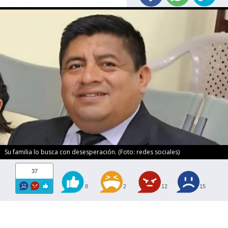
Su familia lo busca con desesperación. (Foto: redes sociales)
37
8
2
12
15