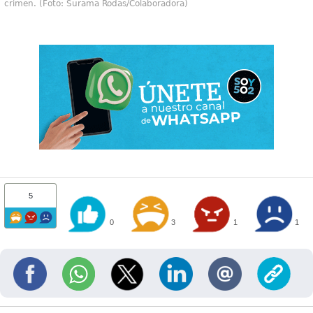
crimen. (Foto: Surama Rodas/Colaboradora)
5
0
3
1
1