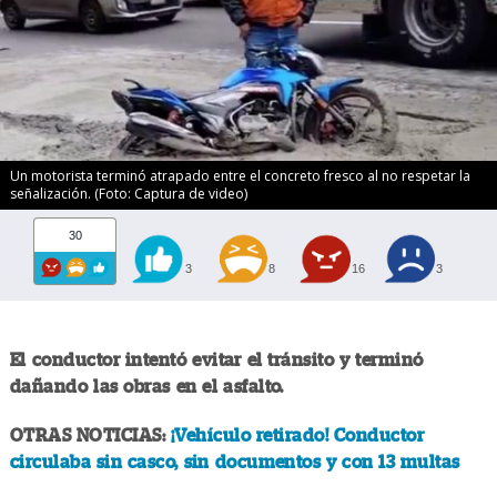
Un motorista terminó atrapado entre el concreto fresco al no respetar la
señalización. (Foto: Captura de video)
30
3
8
16
3
El conductor intentó evitar el tránsito y terminó
dañando las obras en el asfalto.
OTRAS NOTICIAS:
¡Vehículo retirado! Conductor
circulaba sin casco, sin documentos y con 13 multas