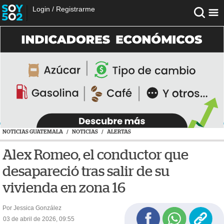
Login
/
Registrarme
NOTICIAS GUATEMALA
/
NOTICIAS
/
ALERTAS
Alex Romeo, el conductor que
desapareció tras salir de su
vivienda en zona 16
Por Jessica González
03 de abril de 2026, 09:55