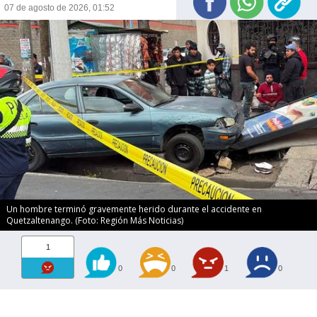
07 de agosto de 2026, 01:52
Un hombre terminó gravemente herido durante el accidente en
Quetzaltenango. (Foto: Región Más Noticias)
1
0
0
1
0