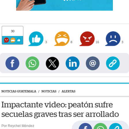
30
3
8
16
3
NOTICIAS GUATEMALA
/
NOTICIAS
/
ALERTAS
Impactante video: peatón sufre
secuelas graves tras ser arrollado
Por Reychel Méndez