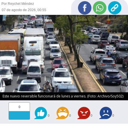
Por Reychel Méndez
07 de agosto de 2026, 00:55
Este nuevo reversible funcionará de lunes a viernes. (Foto: Archivo/Soy502)
0
0
0
0
0