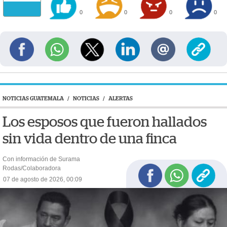
0
0
0
0
NOTICIAS GUATEMALA
/
NOTICIAS
/
ALERTAS
Los esposos que fueron hallados
sin vida dentro de una finca
Con información de Surama
Rodas/Colaboradora
07 de agosto de 2026, 00:09