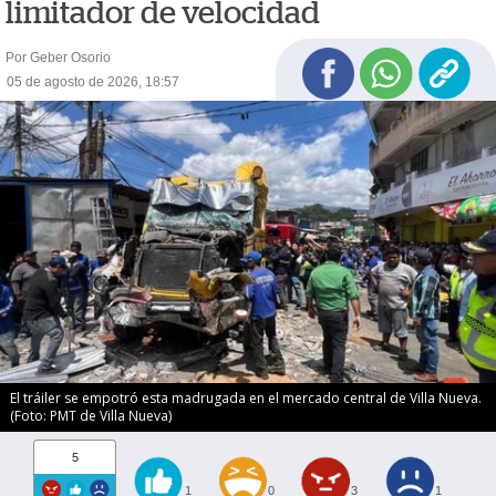
limitador de velocidad
Por Geber Osorio
05 de agosto de 2026, 18:57
El tráiler se empotró esta madrugada en el mercado central de Villa Nueva.
(Foto: PMT de Villa Nueva)
5
1
0
3
1