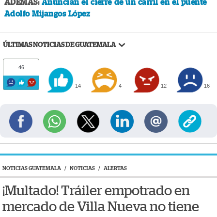
ADEMÁS:
Anuncian el cierre de un carril en el puente
Adolfo Mijangos López
ÚLTIMAS NOTICIAS DE GUATEMALA
46
14
4
12
16
NOTICIAS GUATEMALA
/
NOTICIAS
/
ALERTAS
¡Multado! Tráiler empotrado en
mercado de Villa Nueva no tiene