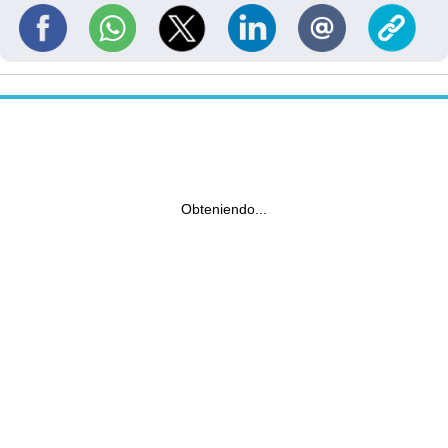
Obteniendo...