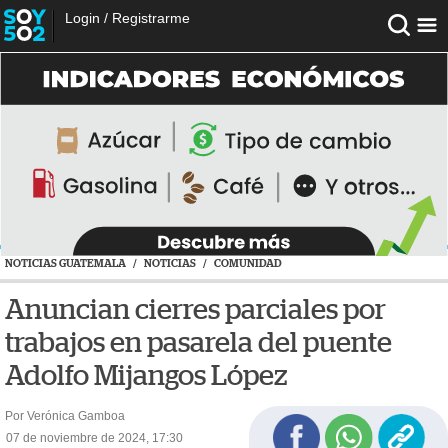
Login
/
Registrarme
NOTICIAS GUATEMALA
/
NOTICIAS
/
COMUNIDAD
Anuncian cierres parciales por
trabajos en pasarela del puente
Adolfo Mijangos López
Por Verónica Gamboa
07 de noviembre de 2024, 17:30