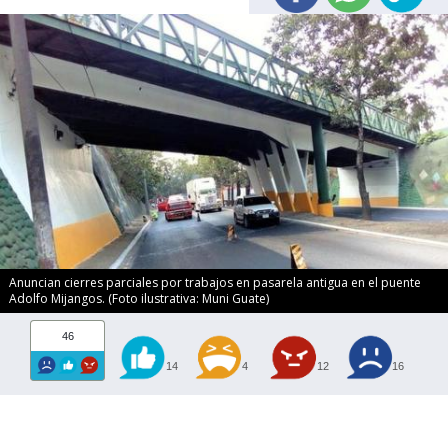
Anuncian cierres parciales por trabajos en pasarela antigua en el puente
Adolfo Mijangos. (Foto ilustrativa: Muni Guate)
46
14
4
12
16