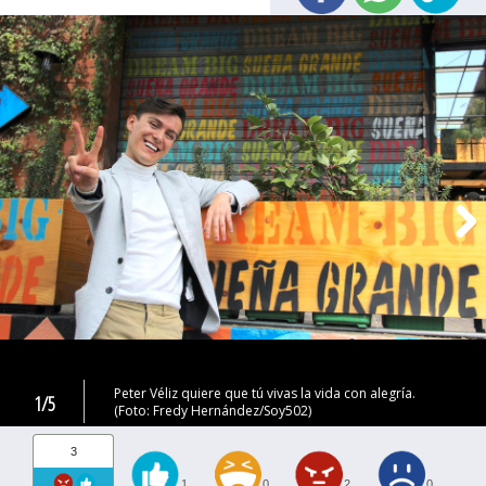
Peter Véliz quiere que tú vivas la vida con alegría.
1/5
(Foto: Fredy Hernández/Soy502)
3
1
0
2
0