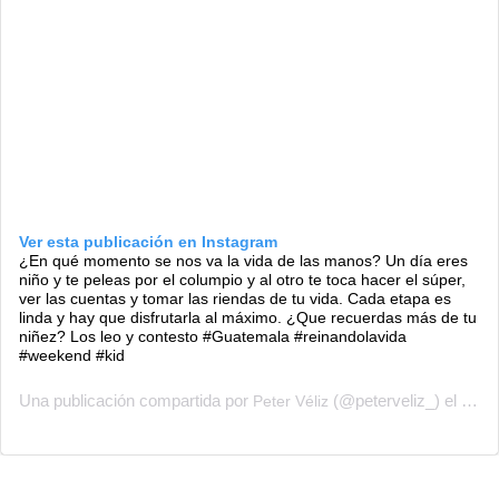
Ver esta publicación en Instagram
¿En qué momento se nos va la vida de las manos? Un día eres
niño y te peleas por el columpio y al otro te toca hacer el súper,
ver las cuentas y tomar las riendas de tu vida. Cada etapa es
linda y hay que disfrutarla al máximo. ¿Que recuerdas más de tu
niñez? Los leo y contesto #Guatemala #reinandolavida
#weekend #kid
Una publicación compartida por
(@peterveliz_) el
Peter Véliz
27 de