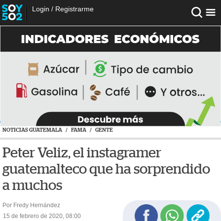
Login
/
Registrarme
NOTICIAS GUATEMALA
/
FAMA
/
GENTE
Peter Veliz, el instagramer
guatemalteco que ha sorprendido
a muchos
Por Fredy Hernández
15 de febrero de 2020, 08:00