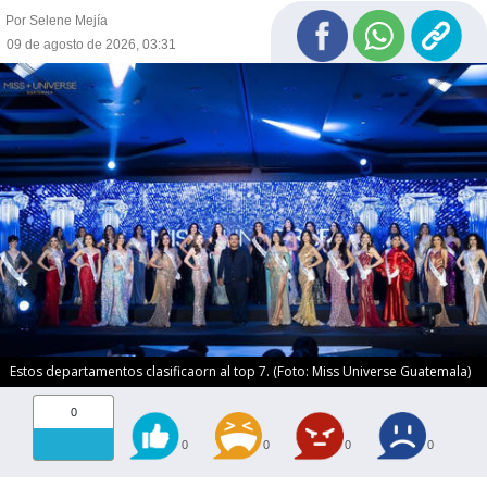
Por Selene Mejía
09 de agosto de 2026, 03:31
Estos departamentos clasificaorn al top 7. (Foto: Miss Universe Guatemala)
0
0
0
0
0