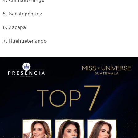
4. Chimaltenango
5. Sacatepéquez
6. Zacapa
7. Huehuetenango