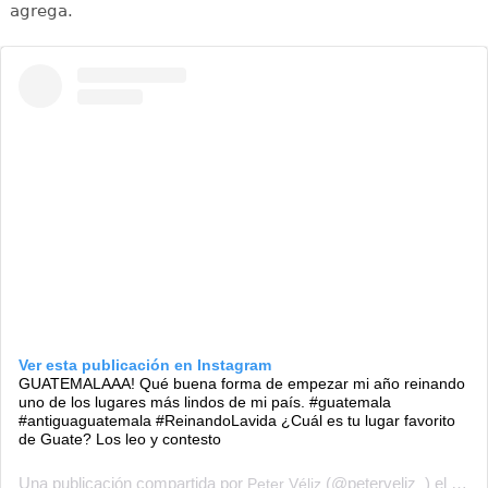
agrega.
Ver esta publicación en Instagram
GUATEMALAAA! Qué buena forma de empezar mi año reinando
uno de los lugares más lindos de mi país. #guatemala
#antiguaguatemala #ReinandoLavida ¿Cuál es tu lugar favorito
de Guate? Los leo y contesto
Una publicación compartida por
(@peterveliz_) el
Peter Véliz
1 de 