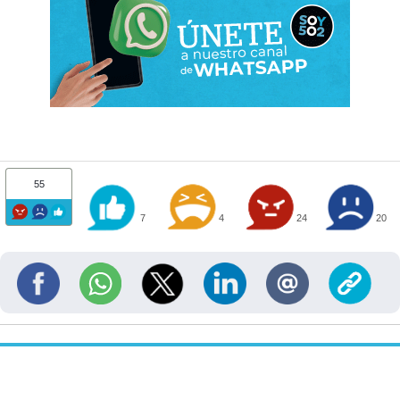
55
7
4
24
20