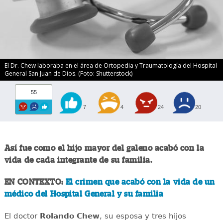
El Dr. Chew laboraba en el área de Ortopedia y Traumatologí­a del Hospital
General San Juan de Dios. (Foto: Shutterstock)
55
7
4
24
20
Así fue como el hijo mayor del galeno acabó con la
vida de cada integrante de su familia.
EN CONTEXTO:
El crimen que acabó con la vida de un
médico del Hospital General y su familia
El doctor
Rolando Chew
, su esposa y tres hijos