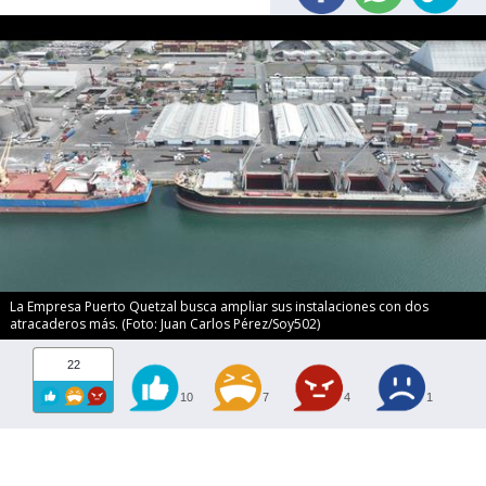
La Empresa Puerto Quetzal busca ampliar sus instalaciones con dos
atracaderos más. (Foto: Juan Carlos Pérez/Soy502)
22
10
7
4
1