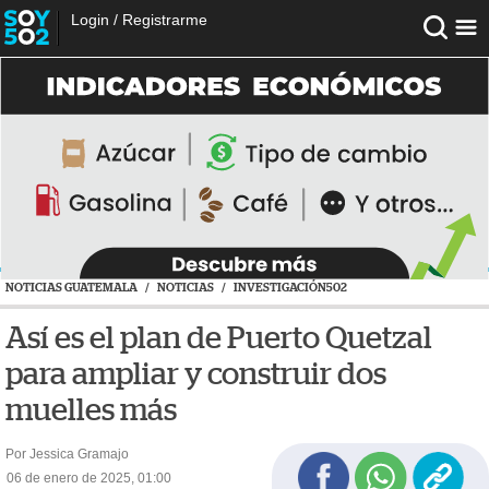
Login
/
Registrarme
NOTICIAS GUATEMALA
/
NOTICIAS
/
INVESTIGACIÓN502
Así es el plan de Puerto Quetzal
para ampliar y construir dos
muelles más
Por Jessica Gramajo
06 de enero de 2025, 01:00