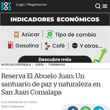
Login
/
Registrarme
NOTICIAS GUATEMALA
/
GUATE
/
TURISMO502
Reserva El Abuelo Juan: Un
santuario de paz y naturaleza en
San Juan Comalapa
Con información de Carlos
Sotz/Colaborador