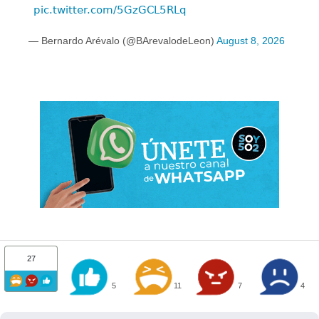
pic.twitter.com/5GzGCL5RLq
— Bernardo Arévalo (@BArevalodeLeon)
August 8, 2026
27
5
11
7
4