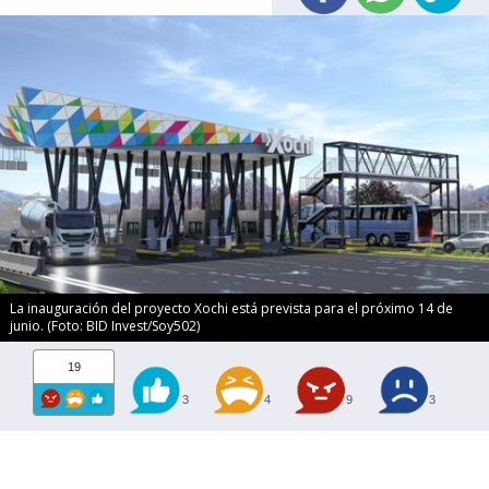
La inauguración del proyecto Xochi está prevista para el próximo 14 de
junio. (Foto: BID Invest/Soy502)
19
3
4
9
3