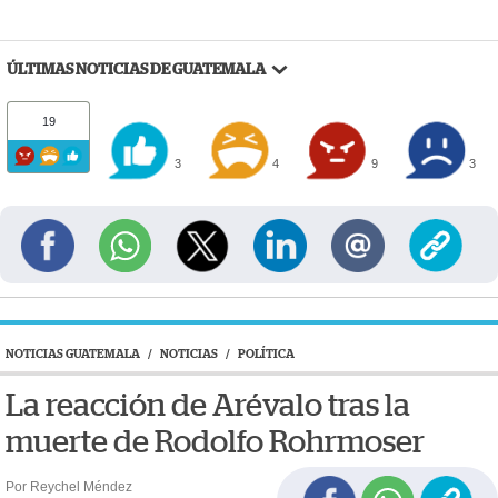
ÚLTIMAS NOTICIAS DE GUATEMALA
19
3
4
9
3
NOTICIAS GUATEMALA
/
NOTICIAS
/
POLÍTICA
La reacción de Arévalo tras la
muerte de Rodolfo Rohrmoser
Por Reychel Méndez