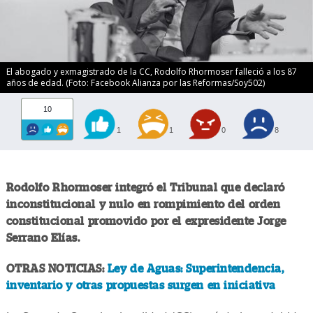
El abogado y exmagistrado de la CC, Rodolfo Rhormoser falleció a los 87
años de edad. (Foto: Facebook Alianza por las Reformas/Soy502)
10
1
1
0
8
Rodolfo Rhormoser integró el Tribunal que declaró
inconstitucional y nulo en rompimiento del orden
constitucional promovido por el expresidente Jorge
Serrano Elías.
OTRAS NOTICIAS:
Ley de Aguas: Superintendencia,
inventario y otras propuestas surgen en iniciativa