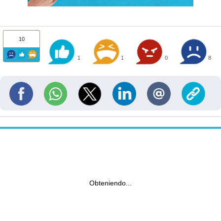
10
1
1
0
8
Obteniendo...