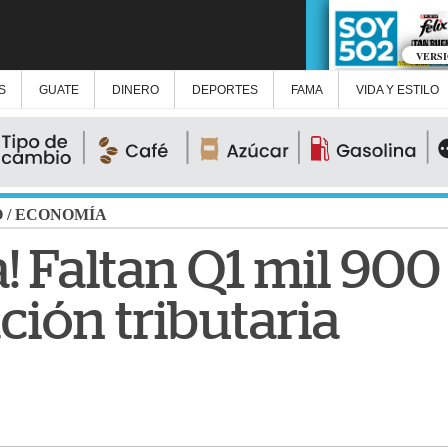
VERS
S
GUATE
DINERO
DEPORTES
FAMA
VIDA Y ESTILO
O
/
ECONOMÍA
a! Faltan Q1 mil 90
ción tributaria