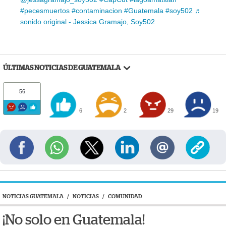
#pecesmuertos
#contaminacion
#Guatemala
#soy502
♬
sonido original - Jessica Gramajo, Soy502
ÚLTIMAS NOTICIAS DE GUATEMALA
56
6
2
29
19
NOTICIAS GUATEMALA
/
NOTICIAS
/
COMUNIDAD
¡No solo en Guatemala!