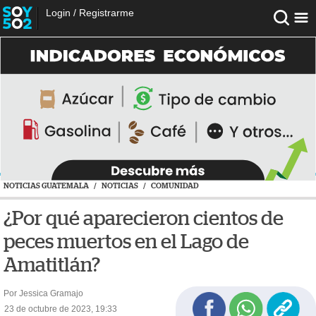
Login
/
Registrarme
NOTICIAS GUATEMALA
/
NOTICIAS
/
COMUNIDAD
¿Por qué aparecieron cientos de
peces muertos en el Lago de
Amatitlán?
Por Jessica Gramajo
23 de octubre de 2023, 19:33