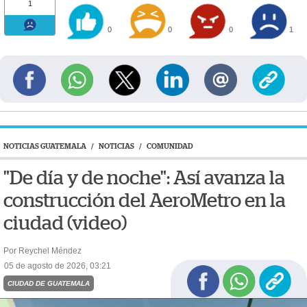
1
0
0
0
1
NOTICIAS GUATEMALA
/
NOTICIAS
/
COMUNIDAD
"De día y de noche": Así avanza la
construcción del AeroMetro en la
ciudad (video)
Por Reychel Méndez
05 de agosto de 2026, 03:21
CIUDAD DE GUATEMALA