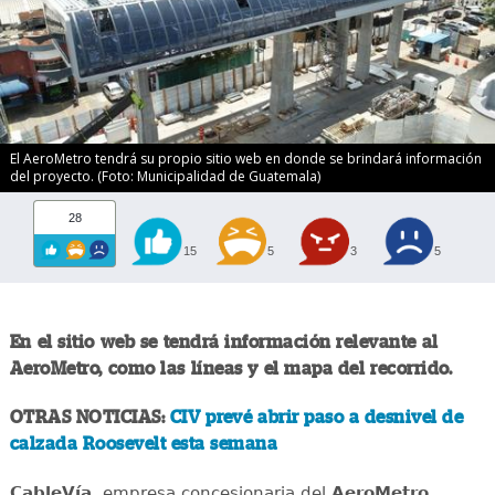
El AeroMetro tendrá su propio sitio web en donde se brindará información
del proyecto. (Foto: Municipalidad de Guatemala)
28
15
5
3
5
En el sitio web se tendrá información relevante al
AeroMetro, como las líneas y el mapa del recorrido.
OTRAS NOTICIAS:
CIV prevé abrir paso a desnivel de
calzada Roosevelt esta semana
CableVía
, empresa concesionaria del
AeroMetro
,