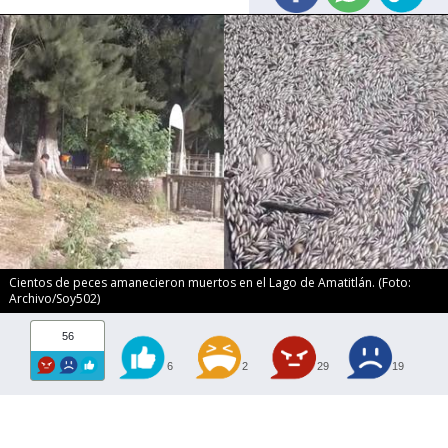
Cientos de peces amanecieron muertos en el Lago de Amatitlán. (Foto:
Archivo/Soy502)
56
6
2
29
19