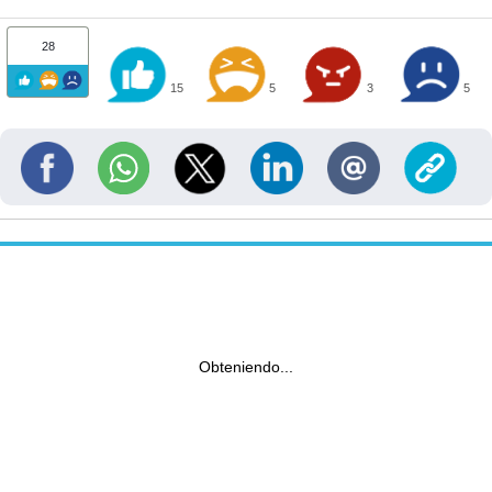
28
15
5
3
5
Obteniendo...