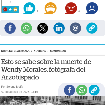
6
1
1
4
0
NOTICIAS GUATEMALA
/
NOTICIAS
/
COMUNIDAD
Esto se sabe sobre la muerte de
Wendy Morales, fotógrafa del
Arzobispado
Por Selene Mejía
07 de agosto de 2026, 23:19