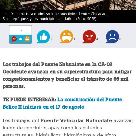
La infraestructura optimizará la conectividad entre Chicacao,
Suchitepéquez, y los municipios aledaños. (Foto: SCSP)
6
1
1
4
0
Los trabajos del Puente Nahualate en la CA-02
Occidente avanzan en su superestructura para mitigar
congestionamientos y beneficiar el tránsito de 66 mil
personas.
TE PUEDE INTERESAR:
La construcción del Puente
Belice II iniciará en el 17 de agosto
Los trabajos del
Puente Vehicular Nahualate
avanzan
luego de concluir etapas como los estudios
estructurales, hidráulicos, hidrológicos y de aforo