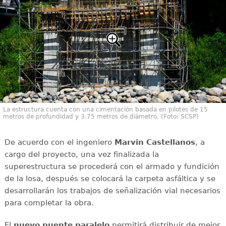
La estructura cuenta con una cimentación basada en pilotes de 15
metros de profundidad y 3.75 metros de diámetro. (Foto: SCSP)
De acuerdo con el ingeniero
Marvin Castellanos
, a
cargo del proyecto, una vez finalizada la
superestructura se procederá con el armado y fundición
de la losa, después se colocará la carpeta asfáltica y se
desarrollarán los trabajos de señalización vial necesarios
para completar la obra.
El
nuevo puente paralelo
permitirá distribuir de mejor