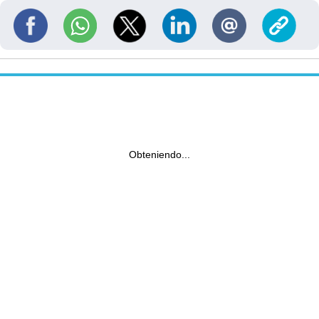
Obteniendo...