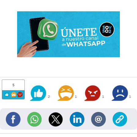
5
2
1
1
1