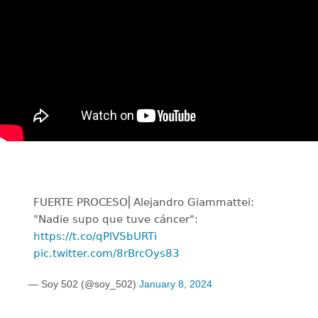
FUERTE PROCESO⎜Alejandro Giammattei:
"Nadie supo que tuve cáncer":
https://t.co/qPlVSbURTi
pic.twitter.com/8rBrcOys83
— Soy 502 (@soy_502)
January 8, 2024