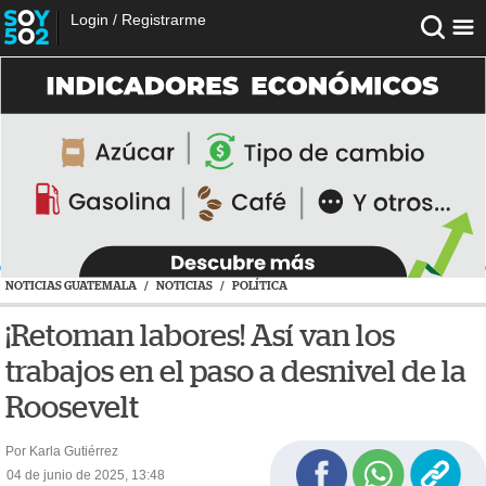
Login
/
Registrarme
NOTICIAS GUATEMALA
/
NOTICIAS
/
POLÍTICA
¡Retoman labores! Así van los
trabajos en el paso a desnivel de la
Roosevelt
Por Karla Gutiérrez
04 de junio de 2025, 13:48