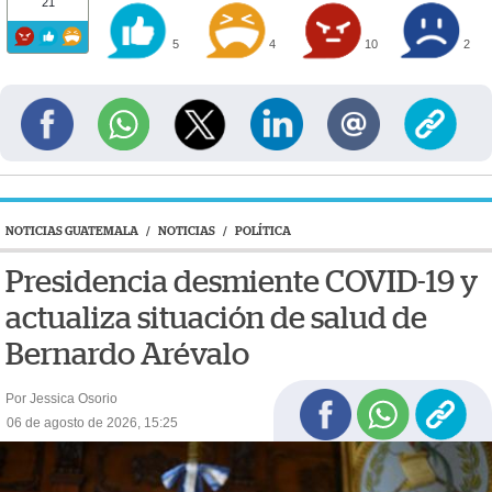
21
5
4
10
2
NOTICIAS GUATEMALA
/
NOTICIAS
/
POLÍTICA
Presidencia desmiente COVID-19 y
actualiza situación de salud de
Bernardo Arévalo
Por Jessica Osorio
06 de agosto de 2026, 15:25