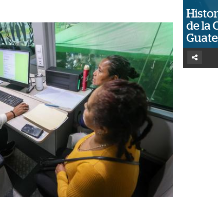
Histor
de la 
Guat