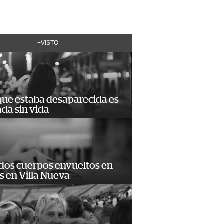
+VISTO
que estaba desaparecida es
ada sin vida
 dos cuerpos envueltos en
 en Villa Nueva