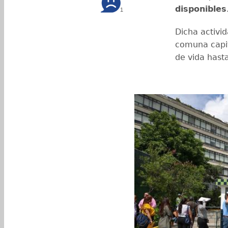
disponibles
1
Dicha activid
comuna capit
de vida hast