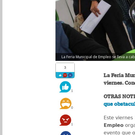
La Feria Municipal de Empleo se lleva a cab
3
La Feria Mun
viernes. Con
1
OTRAS NOTI
que obstacul
0
Este viernes 
1
Empleo
orga
evento que 