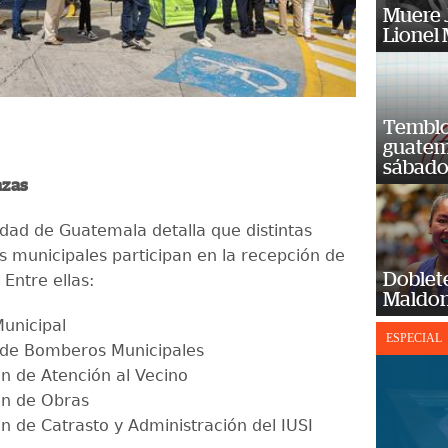
Muere J
Lionel 
Temblor
guatem
sábad
azas
idad de Guatemala detalla que distintas
 municipales participan en la recepción de
Doblet
Entre ellas:
Maldon
Municipal
ESPECIAL
de Bomberos Municipales
ón de Atención al Vecino
ón de Obras
ón de Catrasto y Administración del IUSI