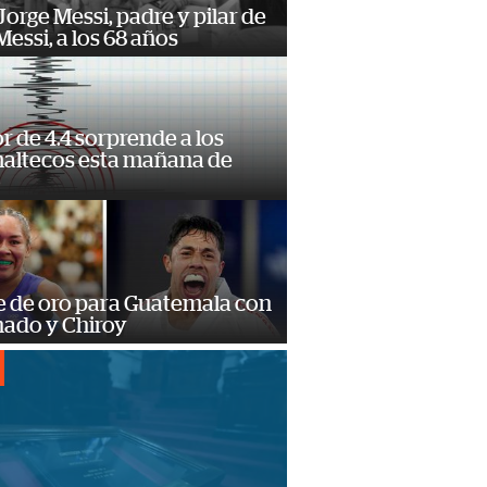
orge Messi, padre y pilar de
Messi, a los 68 años
 de 4.4 sorprende a los
altecos esta mañana de
o
e de oro para Guatemala con
ado y Chiroy