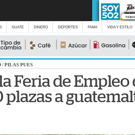
VERS
S
GUATE
DINERO
DEPORTES
FAMA
VIDA Y ESTILO
O
/
PILAS PUES
 la Feria de Empleo
 plazas a guatemal