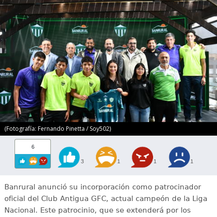
(Fotografía: Fernando Pinetta / Soy502)
6
3
1
1
1
Banrural anunció su incorporación como patrocinador
oficial del Club Antigua GFC, actual campeón de la Liga
Nacional. Este patrocinio, que se extenderá por los