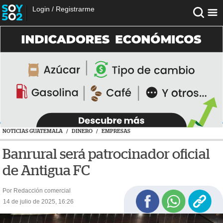
Login
/
Registrarme
NOTICIAS GUATEMALA
/
DINERO
/
EMPRESAS
Banrural será patrocinador oficial
de Antigua FC
Por Redacción comercial
14 de julio de 2025, 16:26