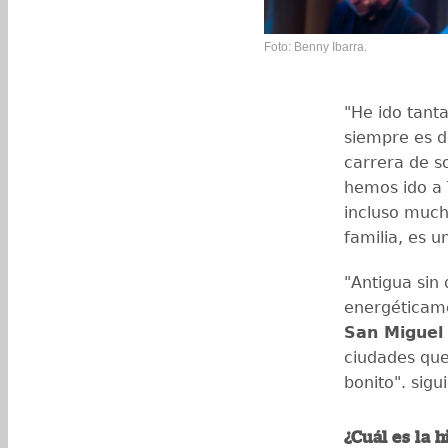
Foto: Benny Ibarra.
"He ido tant
siempre es d
carrera de s
hemos ido a 
incluso much
familia, es u
"Antigua sin
energéticame
San Miguel
ciudades que
bonito". sigu
¿Cuál es la 