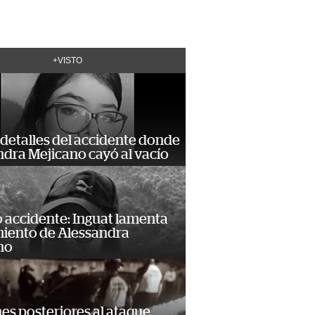
+VISTO
detalles del accidente donde
dra Mejicano cayó al vacío
 accidente: Inguat lamenta
miento de Alessandra
no
s posteriores al ataque