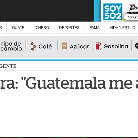
VERS
S
GUATE
DINERO
DEPORTES
FAMA
VIDA Y ESTILO
GENTE
ra: "Guatemala me a