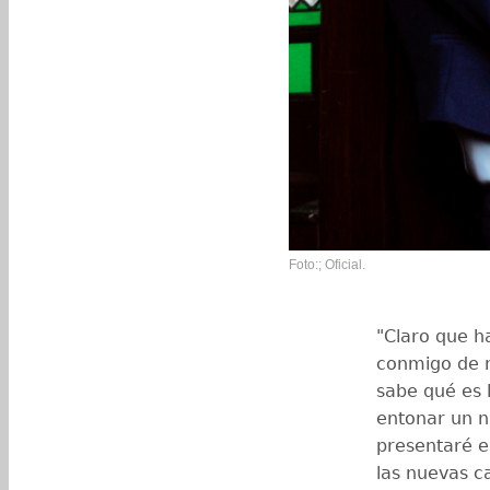
Foto:; Oficial.
"Claro que h
conmigo de 
sabe qué es 
entonar un n
presentaré e
las nuevas c