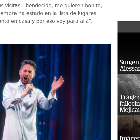
s visitas: "bendecido, me quieren bonito,
empre ha estado en la lista de lugares
nto en casa y por eso voy para allá".
Surgen 
Alessan
Trágico
falleci
Mejica
Imágene