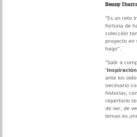
Benny Ibarr
"Es un reto i
fortuna de h
colección ta
proyecto en s
hago".
"Salir a com
'Inspiració
ante los oíd
necesario co
historias, c
repertorio 
de ser, de ve
temas es ¡m