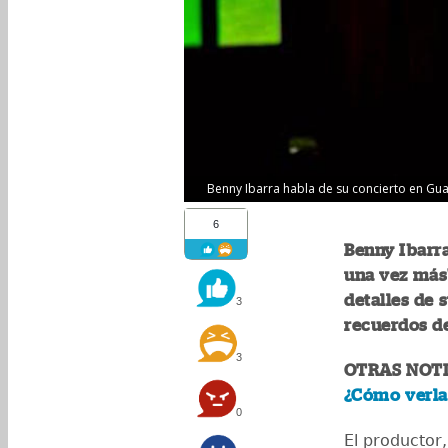
Benny Ibarra habla de su concierto en Gua
6
Benny Ibarr
una vez más"
detalles de 
3
recuerdos de
3
OTRAS NOTI
¿Cómo verla
0
El productor