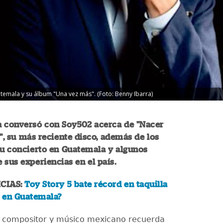
temala y su álbum "Una vez más". (Foto: Benny Ibarra)
a conversó con Soy502 acerca de "Nacer
, su más reciente disco, además de los
su concierto en Guatemala y algunos
 sus experiencias en el país.
CIAS:
Toy Story 5 bate récord en taquilla
 en Guatemala?
, compositor y músico mexicano recuerda