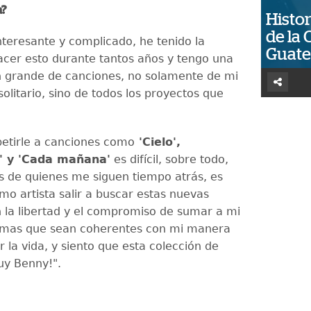
a?
Histor
de la 
nteresante y complicado, he tenido la
Guat
acer esto durante tantos años y tengo una
n grande de canciones, no solamente de mi
olitario, sino de todos los proyectos que
petirle a canciones como
'Cielo',
n' y 'Cada mañana'
es difícil, sobre todo,
os de quienes me siguen tiempo atrás, es
mo artista salir a buscar estas nuevas
on la libertad y el compromiso de sumar a mi
temas que sean coherentes con mi manera
r la vida, y siento que esta colección de
uy Benny!".