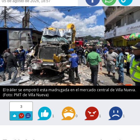
05 de agosto de 2026, 18:57
El tráiler se empotró esta madrugada en el mercado central de Villa Nueva.
(Foto: PMT de Villa Nueva)
3
1
0
1
1