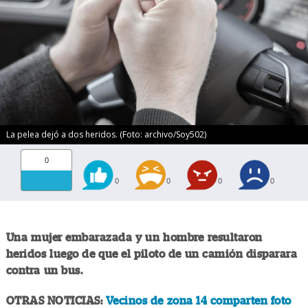
La pelea dejó a dos heridos. (Foto: archivo/Soy502)
0
0
0
0
0
Una mujer embarazada y un hombre resultaron
heridos luego de que el piloto de un camión disparara
contra un bus.
OTRAS NOTICIAS:
Vecinos de zona 14 comparten foto