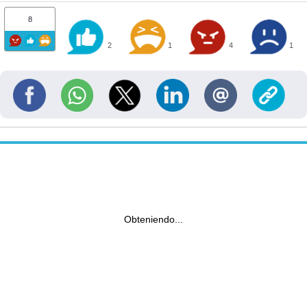
8
2
1
4
1
Obteniendo...