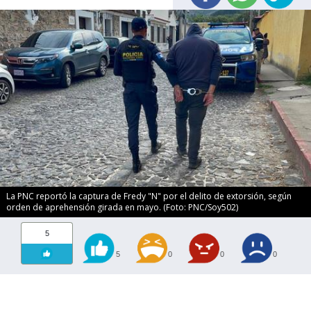
La PNC reportó la captura de Fredy "N" por el delito de extorsión, según
orden de aprehensión girada en mayo. (Foto: PNC/Soy502)
5
5
0
0
0