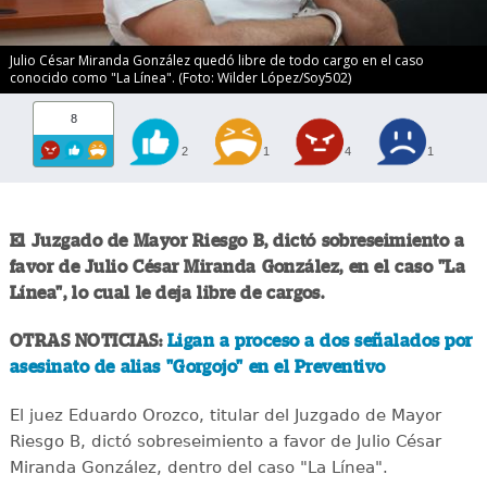
Julio César Miranda González quedó libre de todo cargo en el caso
conocido como "La Línea". (Foto: Wilder López/Soy502)
8
2
1
4
1
El Juzgado de Mayor Riesgo B, dictó sobreseimiento a
favor de Julio César Miranda González, en el caso "La
Línea", lo cual le deja libre de cargos.
OTRAS NOTICIAS:
Ligan a proceso a dos señalados por
asesinato de alias "Gorgojo" en el Preventivo
El juez Eduardo Orozco, titular del Juzgado de Mayor
Riesgo B, dictó sobreseimiento a favor de Julio César
Miranda González, dentro del caso "La Línea".