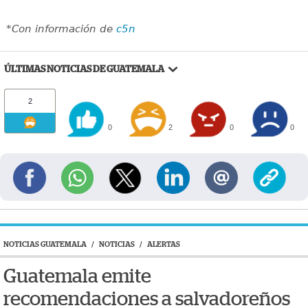
*Con información de
c5n
ÚLTIMAS NOTICIAS DE GUATEMALA
2
0
2
0
0
NOTICIAS GUATEMALA
/
NOTICIAS
/
ALERTAS
Guatemala emite
recomendaciones a salvadoreños