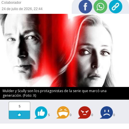
Colaborador
24 de julio de 2026, 22:44
Mulder y Scully son los protagonistas de la serie que marcó una
generación. (Foto: X)
5
5
0
0
0