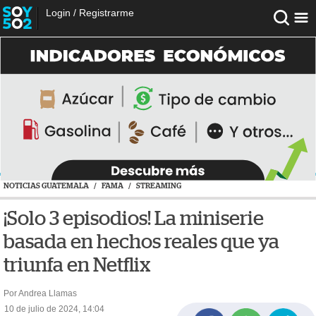
Login
/
Registrarme
NOTICIAS GUATEMALA
/
FAMA
/
STREAMING
¡Solo 3 episodios! La miniserie
basada en hechos reales que ya
triunfa en Netflix
Por Andrea Llamas
10 de julio de 2024, 14:04