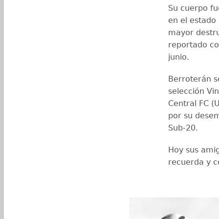
Su cuerpo fu
en el estado
mayor destru
reportado co
junio.
Berroterán s
selección Vi
Central FC (
por su desem
Sub-20.
Hoy sus amig
recuerda y 