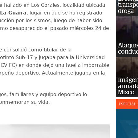
transp
e hallado en Los Corales, localidad ubicada
droga
La Guaira
, lugar en que se ha registrado
cción por los sismos; luego de haber sido
mo desaparecido el pasado miércoles 24 de
Ataque
e consolidó como titular de la
conduct
notinto Sub-17 y jugaba para la Universidad
UCV FC) en donde dejó una huella imborrable
peño deportivo. Actualmente jugaba en la
Imágene
armado
Mixco
os, familiares y equipo deportivo lo
conmemoran su vida.
ESPECIAL