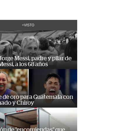
+VISTO
orge Messi, padre y pilar de
Messi, a los 68 años
e de oro para Guatemala con
ado y Chiroy
ión de "encomiendas" que