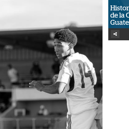
Histor
de la 
Guat