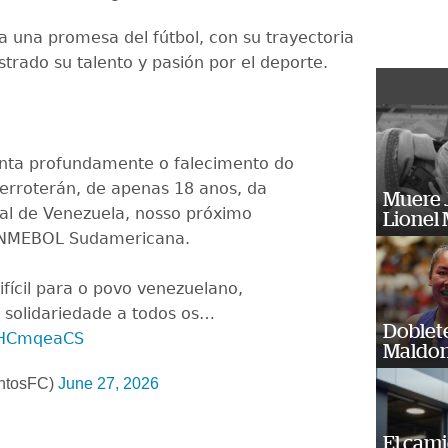
ra una promesa del fútbol, con su trayectoria
trado su talento y pasión por el deporte.
nta profundamente o falecimento do
erroterán, de apenas 18 anos, da
Muere J
al de Venezuela, nosso próximo
Lionel 
ONMEBOL Sudamericana.
ícil para o povo venezuelano,
 solidariedade a todos os…
Doblet
l4HCmqeaCS
Maldon
ntosFC)
June 27, 2026
El cam