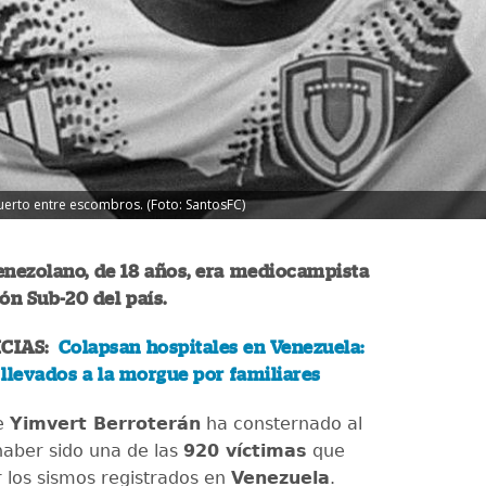
uerto entre escombros. (Foto: SantosFC)
enezolano, de 18 años, era mediocampista
ión Sub-20 del país.
ICIAS:
Colapsan hospitales en Venezuela:
llevados a la morgue por familiares
e
Yimvert Berroterán
ha consternado al
aber sido una de las
920 víctimas
que
 los sismos registrados en
Venezuela
.