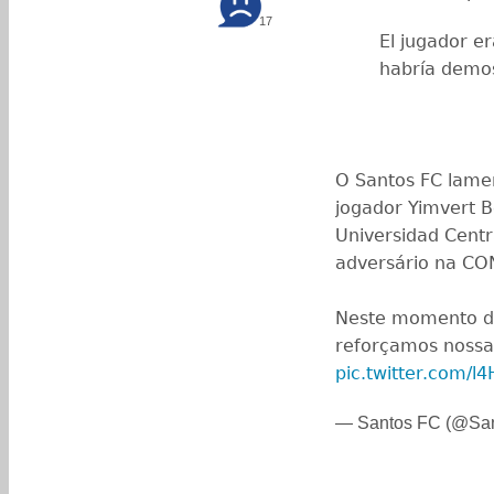
17
El jugador e
habría demos
O Santos FC lame
jogador Yimvert B
Universidad Centr
adversário na C
Neste momento dif
reforçamos nossa
pic.twitter.com/
— Santos FC (@Sa