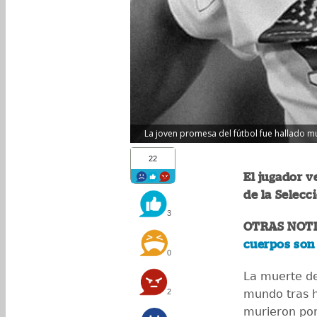
La joven promesa del fútbol fue hallado m
22
El jugador v
de la Selecc
3
OTRAS NOT
cuerpos son 
0
La muerte d
2
mundo tras h
murieron por