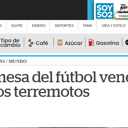
VERS
S
GUATE
DINERO
DEPORTES
FAMA
VIDA Y ESTILO
AS
/
MUNDO
esa del fútbol ve
los terremotos