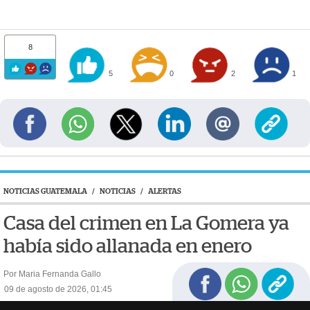
8
5
0
2
1
NOTICIAS GUATEMALA
/
NOTICIAS
/
ALERTAS
Casa del crimen en La Gomera ya
había sido allanada en enero
Por Maria Fernanda Gallo
09 de agosto de 2026, 01:45