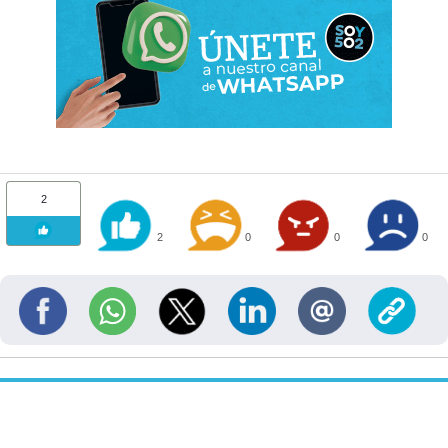
2
2
0
0
0