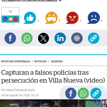
ÚLTIMAS NOTICIAS DE GUATEMALA
12
1
3
2
6
NOTICIAS GUATEMALA
/
NOTICIAS
/
ALERTAS
Capturan a falsos policías tras
persecución en Villa Nueva (video)
Por Maria Fernanda Gallo
09 de agosto de 2026, 02:14