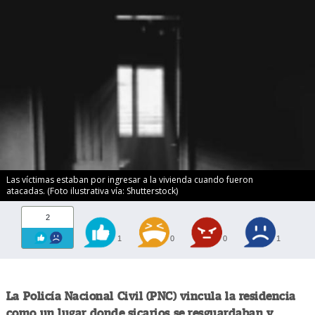
Las víctimas estaban por ingresar a la vivienda cuando fueron
atacadas. (Foto ilustrativa vía: Shutterstock)
2
1
0
0
1
La Policía Nacional Civil (PNC) vincula la residencia
como un lugar donde sicarios se resguardaban y