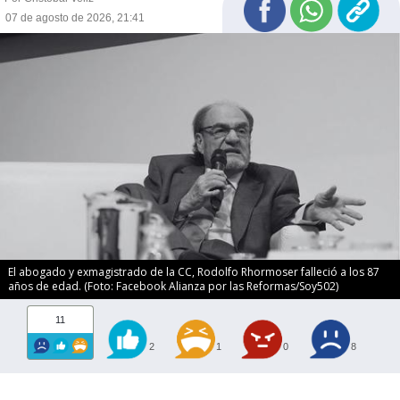
07 de agosto de 2026, 21:41
El abogado y exmagistrado de la CC, Rodolfo Rhormoser falleció a los 87
años de edad. (Foto: Facebook Alianza por las Reformas/Soy502)
11
2
1
0
8