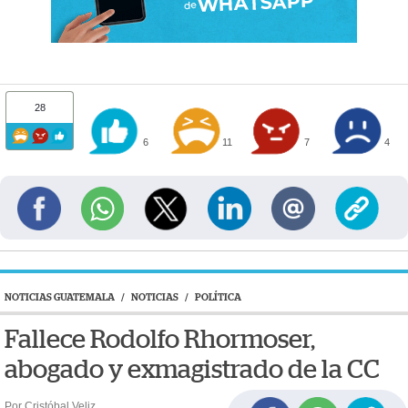
28
6
11
7
4
NOTICIAS GUATEMALA
/
NOTICIAS
/
POLÍTICA
Fallece Rodolfo Rhormoser,
abogado y exmagistrado de la CC
Por Cristóbal Veliz