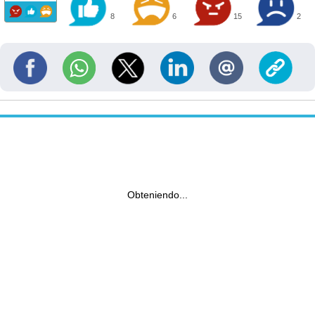
8
6
15
2
Obteniendo...