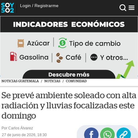
Login
/
Registrarme
NOTICIAS GUATEMALA
/
NOTICIAS
/
COMUNIDAD
Se prevé ambiente soleado con alta
radiación y lluvias focalizadas este
domingo
Por Carlos Álvarez
27 de junio de 2026, 18:30