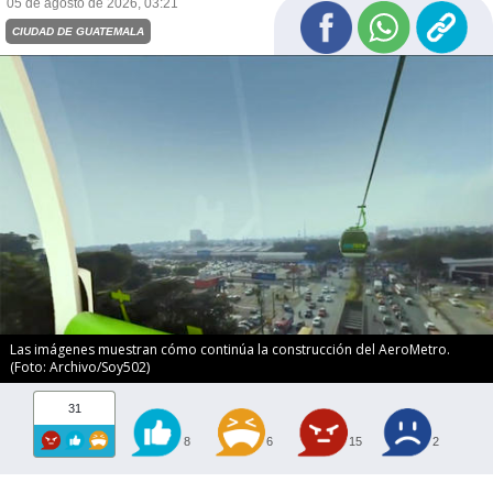
05 de agosto de 2026, 03:21
CIUDAD DE GUATEMALA
Las imágenes muestran cómo continúa la construcción del AeroMetro.
(Foto: Archivo/Soy502)
31
8
6
15
2