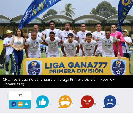
CF Universidad no continuará en la Liga Primera División. (Foto: CF
Universidad)
12
3
4
0
5