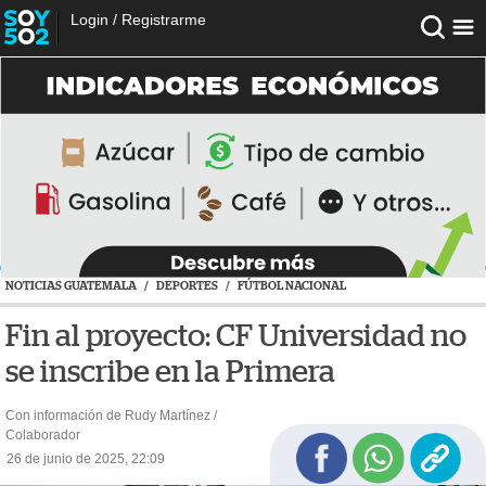
Login
/
Registrarme
NOTICIAS GUATEMALA
/
DEPORTES
/
FÚTBOL NACIONAL
Fin al proyecto: CF Universidad no
se inscribe en la Primera
Con información de Rudy Martínez /
Colaborador
26 de junio de 2025, 22:09