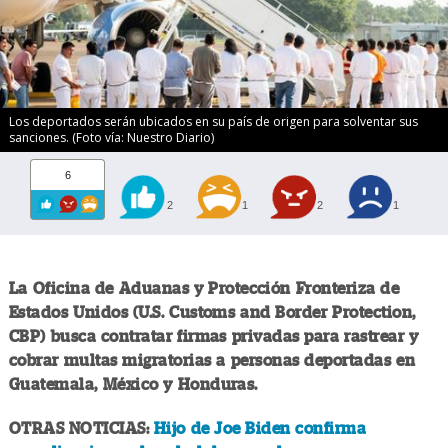
Los deportados serán ubicados en su país de origen para solventar sus
sanciones. (Foto vía: Nuestro Diario)
6
2
1
2
1
La Oficina de Aduanas y Protección Fronteriza de
Estados Unidos (U.S. Customs and Border Protection,
CBP) busca contratar firmas privadas para rastrear y
cobrar multas migratorias a personas deportadas en
Guatemala, México y Honduras.
OTRAS NOTICIAS:
Hijo de Joe Biden confirma