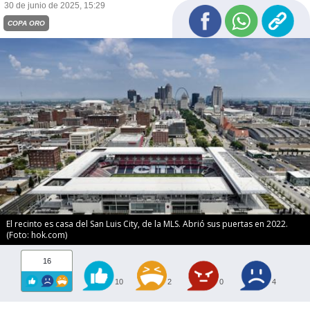
30 de junio de 2025, 15:29
COPA ORO
El recinto es casa del San Luis City, de la MLS. Abrió sus puertas en 2022.
(Foto: hok.com)
16
10
2
0
4