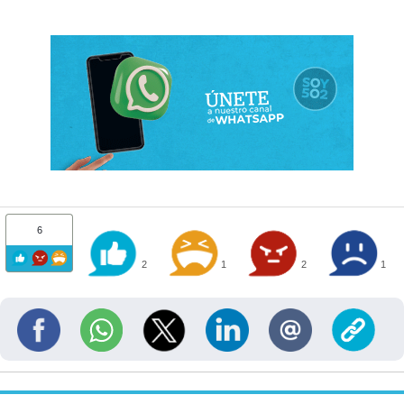
6
2
1
2
1